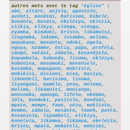
autres mots avec le tag '
église
' :
abé
,
altáre
,
anjelu
,
apóstolo
,
avénti
,
mondimi
,
batísimu
,
bibele
,
bosántu
,
bosáto
,
ékelézya
,
eklézia
,
elikia
,
elikya
,
elónga
,
etónga
,
eyamba
,
kindoki
,
kristo
,
likámwisi
,
lingómbá
,
lokúmú
,
losámbo
,
molimo
,
mopakano
,
mosántu
,
ndoki
,
ngolu
,
nguya
,
nzámbe
,
óstia
,
pápa
,
proféta
,
sángó
,
sutáni
,
zábolo
,
kosandjola
,
kopambola
,
kobonda
,
lisúmu
,
eklézya
,
kobenisa
,
mosumuki
,
moseniele
,
kosamba
,
mopagano
,
mokristo
,
mobíkisi
,
misioni
,
mísa
,
masiya
,
libóndeli
,
batísimo
,
lisúmá
,
liyangani
,
mamélo
,
yesu
,
molema
,
molimu
,
likámuisi
,
moniango
,
monzemba
,
mpúngú
,
lífelo
,
nkémbo
,
lóla
,
bondoki
,
pasitele
,
bondimi
,
mpate
,
mumpe
,
Yawé
,
yézu
,
moklísto
,
kembo
,
zábulu
,
mosánto
,
Yaweh
,
pasta
,
kosanjola
,
lipamboli
,
elikiya
,
konétola
,
likámwa
,
likámua
,
ekelézia
,
kristu
,
mpatá
,
mobáteli
,
monzimi
,