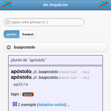
dic.lingala.be
garder
freetext
baapostolo
pluriel de
"apóstolo"
apóstolo
,
pl.
baapostolo
(classe 1a/2 : - / ba-)
apóstolu
,
pl.
baapostolu
(classe 1a/2 : - / ba-)
apôtre
tags :
église
1 exemple (
ndakisa
mókó
) ...