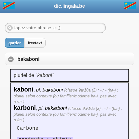
dic.lingala.be
garder
freetext
bakaboni
pluriel de
"kaboni"
kaboni
,
pl.
bakaboni
(classe 9a/10a (2) : - / - (ba-) :
pluriel selon contexte (ou familier/moderne ba-), pas avec
n-/m-)
karboni
,
pl.
bakarboni
(classe 9a/10a (2) : - / - (ba-) :
pluriel selon contexte (ou familier/moderne ba-), pas avec
n-/m-)
Carbone