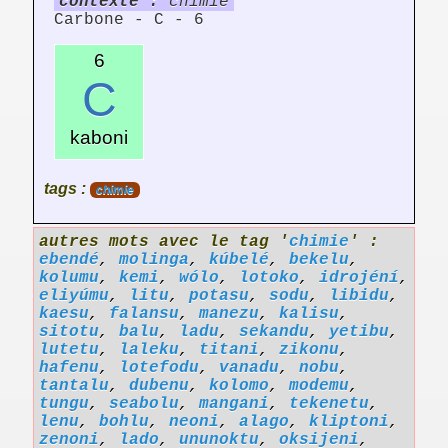
contexte :
chimie
Carbone - C - 6
6
C
kaboni
tags :
chimie
autres mots avec le tag '
chimie
' :
ebendé
,
molinga
,
kúbelé
,
bekelu
,
kolumu
,
kemi
,
wólo
,
lotoko
,
idrojéní
,
eliyúmu
,
litu
,
potasu
,
sodu
,
libidu
,
kaesu
,
falansu
,
manezu
,
kalisu
,
sitotu
,
balu
,
ladu
,
sekandu
,
yetibu
,
lutetu
,
laleku
,
titani
,
zikonu
,
hafenu
,
lotefodu
,
vanadu
,
nobu
,
tantalu
,
dubenu
,
kolomo
,
modemu
,
tungu
,
seabolu
,
mangani
,
tekenetu
,
lenu
,
bohlu
,
neoni
,
alago
,
kliptoni
,
zenoni
,
lado
,
ununoktu
,
oksijeni
,