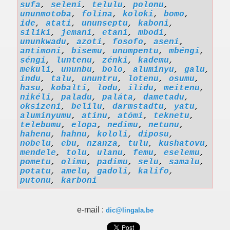
sufa
,
seleni
,
telulu
,
polonu
,
ununmotoba
,
folina
,
koloki
,
bomo
,
ide
,
atati
,
ununseptu
,
kaboni
,
siliki
,
jemani
,
etani
,
mbodi
,
ununkwadu
,
azoti
,
fosofo
,
aseni
,
antimoni
,
bisemu
,
unumpentu
,
mbéngi
,
séngi
,
luntenu
,
zénki
,
kademu
,
mekuli
,
ununbu
,
bolo
,
aluminyu
,
galu
,
indu
,
talu
,
ununtru
,
lotenu
,
osumu
,
hasu
,
kobalti
,
lodu
,
ilidu
,
meitenu
,
nikéli
,
paladu
,
paláta
,
dametadu
,
oksizeni
,
belilu
,
darmstadtu
,
yatu
,
aluminyumu
,
atinu
,
atómi
,
teknetu
,
telebumu
,
elopa
,
nedimu
,
netunu
,
hahenu
,
hahnu
,
kololi
,
diposu
,
nobelu
,
ebu
,
nzanza
,
tulu
,
kushatovu
,
mendele
,
tolu
,
ulanu
,
femu
,
eselemu
,
pometu
,
olimu
,
padimu
,
selu
,
samalu
,
potatu
,
amelu
,
gadoli
,
kalifo
,
putonu
,
karboni
e-mail :
dic@lingala.be