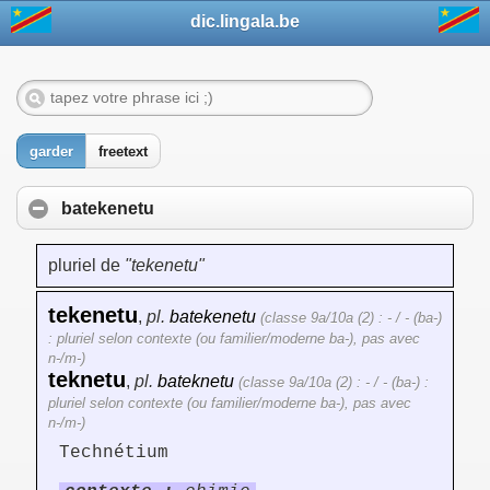
dic.lingala.be
garder
freetext
batekenetu
pluriel de
"tekenetu"
tekenetu
,
pl.
batekenetu
(classe 9a/10a (2) : - / - (ba-)
: pluriel selon contexte (ou familier/moderne ba-), pas avec
n-/m-)
teknetu
,
pl.
bateknetu
(classe 9a/10a (2) : - / - (ba-) :
pluriel selon contexte (ou familier/moderne ba-), pas avec
n-/m-)
Technétium