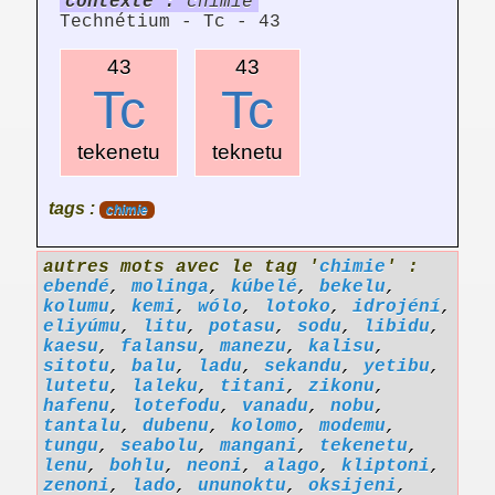
contexte :
chimie
Technétium - Tc - 43
43
43
Tc
Tc
tekenetu
teknetu
tags :
chimie
autres mots avec le tag '
chimie
' :
ebendé
,
molinga
,
kúbelé
,
bekelu
,
kolumu
,
kemi
,
wólo
,
lotoko
,
idrojéní
,
eliyúmu
,
litu
,
potasu
,
sodu
,
libidu
,
kaesu
,
falansu
,
manezu
,
kalisu
,
sitotu
,
balu
,
ladu
,
sekandu
,
yetibu
,
lutetu
,
laleku
,
titani
,
zikonu
,
hafenu
,
lotefodu
,
vanadu
,
nobu
,
tantalu
,
dubenu
,
kolomo
,
modemu
,
tungu
,
seabolu
,
mangani
,
tekenetu
,
lenu
,
bohlu
,
neoni
,
alago
,
kliptoni
,
zenoni
,
lado
,
ununoktu
,
oksijeni
,