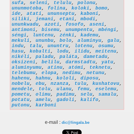
sufa
,
seleni
,
telulu
,
polonu
,
ununmotoba
,
folina
,
koloki
,
bomo
,
ide
,
atati
,
ununseptu
,
kaboni
,
siliki
,
jemani
,
etani
,
mbodi
,
ununkwadu
,
azoti
,
fosofo
,
aseni
,
antimoni
,
bisemu
,
unumpentu
,
mbéngi
,
séngi
,
luntenu
,
zénki
,
kademu
,
mekuli
,
ununbu
,
bolo
,
aluminyu
,
galu
,
indu
,
talu
,
ununtru
,
lotenu
,
osumu
,
hasu
,
kobalti
,
lodu
,
ilidu
,
meitenu
,
nikéli
,
paladu
,
paláta
,
dametadu
,
oksizeni
,
belilu
,
darmstadtu
,
yatu
,
aluminyumu
,
atinu
,
atómi
,
teknetu
,
telebumu
,
elopa
,
nedimu
,
netunu
,
hahenu
,
hahnu
,
kololi
,
diposu
,
nobelu
,
ebu
,
nzanza
,
tulu
,
kushatovu
,
mendele
,
tolu
,
ulanu
,
femu
,
eselemu
,
pometu
,
olimu
,
padimu
,
selu
,
samalu
,
potatu
,
amelu
,
gadoli
,
kalifo
,
putonu
,
karboni
e-mail :
dic@lingala.be