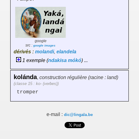
google
src :
google images
dérivés :
molandi
,
elandela
1 exemple (
ndakisa
mókó
) ...
kolánda
,
construction régulière (racine : land)
(classe 15 : ko- (verbes))
tromper
e-mail :
dic@lingala.be