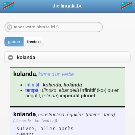
dic.lingala.be
garder
freetext
kolanda
kolanda
,
forme d'un verbe
infinitif
:
kolanda, kolánda
temps
: (
linoko
,
ebandeli
)
infinitif
(ko-) ou en
négatif, (
etinda
)
impératif pluriel
kolanda
,
construction régulière (racine : land)
(classe 15 : ko- (verbes))
suivre, aller après
ramper