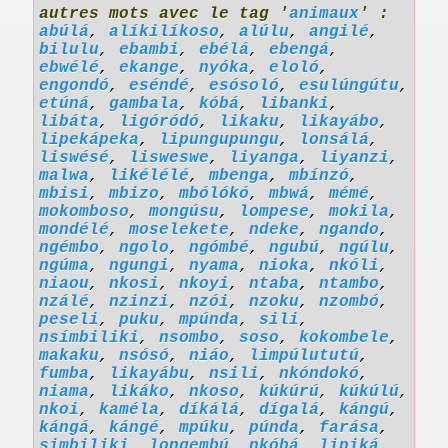
autres mots avec le tag '
animaux
' :
abúlá
,
alíkilíkoso
,
alúlu
,
angilé
,
bilulu
,
ebambi
,
ebélá
,
ebengá
,
ebwélé
,
ekange
,
nyóka
,
eloló
,
engondó
,
eséndé
,
esósoló
,
esulúngútu
,
etúná
,
gambala
,
kóbá
,
libanki
,
libáta
,
ligóródó
,
likaku
,
likayábo
,
lipekápeka
,
lipungupungu
,
lonsálá
,
liswésé
,
lisweswe
,
liyanga
,
liyanzi
,
malwa
,
likélélé
,
mbenga
,
mbínzó
,
mbisi
,
mbizo
,
mbólókó
,
mbwá
,
mémé
,
mokomboso
,
mongúsu
,
lompese
,
mokila
,
mondélé
,
moselekete
,
ndeke
,
ngando
,
ngémbo
,
ngolo
,
ngómbé
,
ngubú
,
ngúlu
,
ngúma
,
ngungi
,
nyama
,
nioka
,
nkóli
,
niaou
,
nkosi
,
nkoyi
,
ntaba
,
ntambo
,
nzálé
,
nzinzi
,
nzói
,
nzoku
,
nzombó
,
peseli
,
puku
,
mpúnda
,
sili
,
nsímbiliki
,
nsombo
,
soso
,
kokombele
,
makaku
,
nsósó
,
niáo
,
limpúlututú
,
fumba
,
likayábu
,
nsili
,
nkóndokó
,
niama
,
likáko
,
nkoso
,
kúkúrú
,
kúkúlú
,
nkoi
,
kaméla
,
díkálá
,
dígalá
,
kángú
,
kángá
,
kángé
,
mpúku
,
púnda
,
farása
,
simbiliki
,
longembú
,
nkóbá
,
lipiká
,