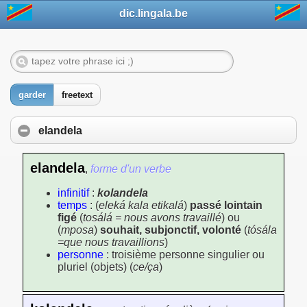
dic.lingala.be
garder
freetext
elandela
elandela
,
forme d'un verbe
infinitif
:
kolandela
temps
: (
eleká kala etikalá
)
passé lointain
figé
(
tosálá = nous avons travaillé
) ou
(
mposa
)
souhait, subjonctif, volonté
(
tósála
=que nous travaillions
)
personne
: troisième personne singulier ou
pluriel (objets) (
ce/ça
)