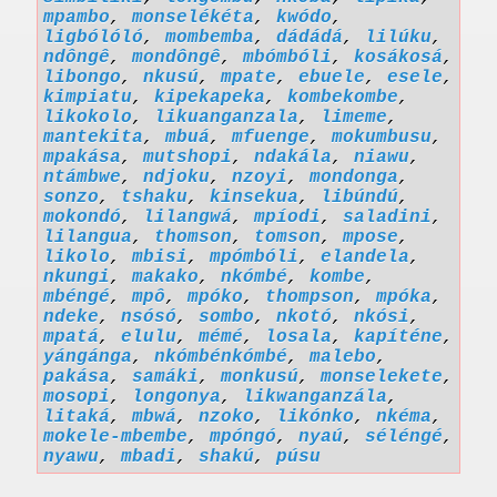
mpambo
,
monselékéta
,
kwódo
,
ligbólóló
,
mombemba
,
dádádá
,
lilúku
,
ndôngê
,
mondôngê
,
mbómbóli
,
kosákosá
,
libongo
,
nkusú
,
mpate
,
ebuele
,
esele
,
kimpiatu
,
kipekapeka
,
kombekombe
,
likokolo
,
likuanganzala
,
limeme
,
mantekita
,
mbuá
,
mfuenge
,
mokumbusu
,
mpakása
,
mutshopi
,
ndakála
,
niawu
,
ntámbwe
,
ndjoku
,
nzoyi
,
mondonga
,
sonzo
,
tshaku
,
kinsekua
,
libúndú
,
mokondó
,
lilangwá
,
mpíodi
,
saladini
,
lilangua
,
thomson
,
tomson
,
mpose
,
likolo
,
mbisi
,
mpómbóli
,
elandela
,
nkungi
,
makako
,
nkómbé
,
kombe
,
mbéngé
,
mpô
,
mpóko
,
thompson
,
mpóka
,
ndeke
,
nsósó
,
sombo
,
nkotó
,
nkósi
,
mpatá
,
elulu
,
mémé
,
losala
,
kapíténe
,
yángánga
,
nkómbénkómbé
,
malebo
,
pakása
,
samáki
,
monkusú
,
monselekete
,
mosopi
,
longonya
,
likwanganzála
,
litaká
,
mbwá
,
nzoko
,
likónko
,
nkéma
,
mokele-mbembe
,
mpóngó
,
nyaú
,
séléngé
,
nyawu
,
mbadi
,
shakú
,
púsu