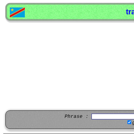
tr
Phrase :