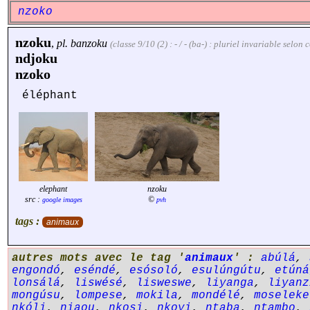
nzoko
nzoku
,
pl.
banzoku
(classe 9/10 (2) : - / - (ba-) : pluriel invariable selo
ndjoku
nzoko
éléphant
elephant
nzoku
src :
©
google images
pvh
tags :
animaux
autres mots avec le tag '
animaux
' :
abúlá
,
engondó
,
eséndé
,
esósoló
,
esulúngútu
,
etúná
lonsálá
,
liswésé
,
lisweswe
,
liyanga
,
liyanz
mongúsu
,
lompese
,
mokila
,
mondélé
,
moseleke
nkóli
,
niaou
,
nkosi
,
nkoyi
,
ntaba
,
ntambo
,