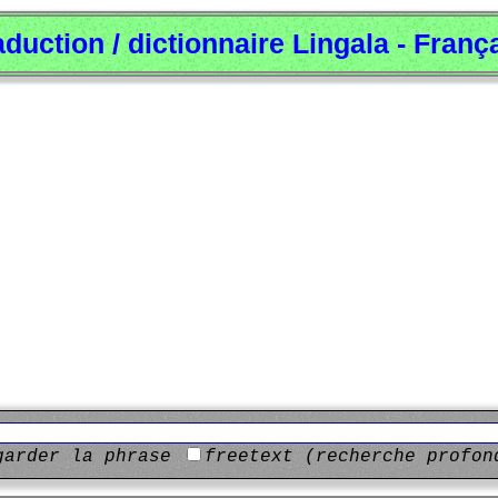
aduction / dictionnaire Lingala - Franç
garder la phrase
freetext (recherche profon