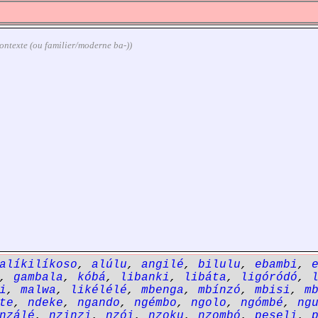
n contexte (ou familier/moderne ba-))
alíkilíkoso
,
alúlu
,
angilé
,
bilulu
,
ebambi
,
,
gambala
,
kóbá
,
libanki
,
libáta
,
ligóródó
,
i
,
malwa
,
likélélé
,
mbenga
,
mbínzó
,
mbisi
,
m
te
,
ndeke
,
ngando
,
ngémbo
,
ngolo
,
ngómbé
,
ng
nzálé
,
nzinzi
,
nzói
,
nzoku
,
nzombó
,
peseli
,