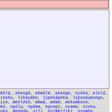
ebélá
,
ebengá
,
ebwélé
,
ekange
,
nyóka
,
eloló
,
likaku
,
likayábo
,
lipekápeka
,
lipungupungu
,
bizo
,
mbólókó
,
mbwá
,
mémé
,
mokomboso
,
ubú
,
ngúlu
,
ngúma
,
ngungi
,
nyama
,
nioka
,
puku
,
mpúnda
,
sili
,
nsímbiliki
,
nsombo
,