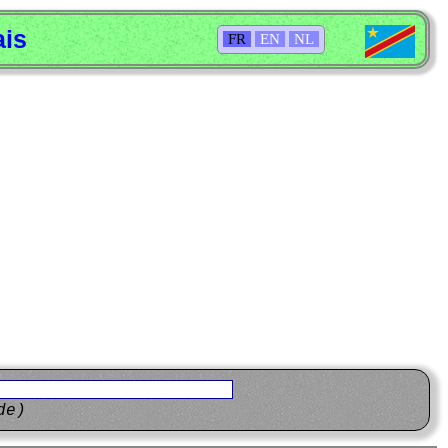
ais
FR
EN
NL
de)