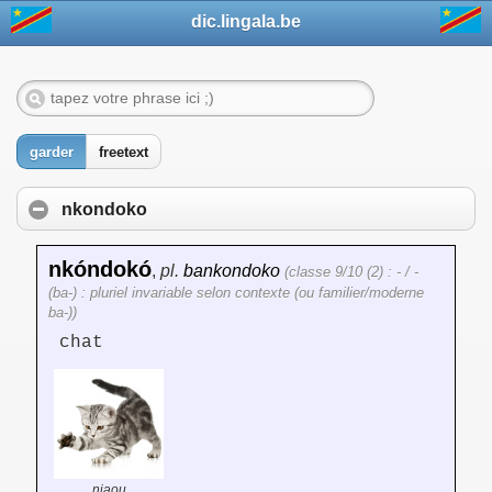
dic.lingala.be
garder
freetext
nkondoko
nkóndokó
,
pl.
bankondoko
(classe 9/10 (2) : - / -
(ba-) : pluriel invariable selon contexte (ou familier/moderne
ba-))
chat
niaou