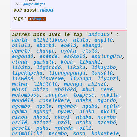
src :
google images
voir aussi :
niaou
tags :
animaux
autres mots avec le tag '
animaux
' :
abúlá
,
alíkilíkoso
,
alúlu
,
angilé
,
bilulu
,
ebambi
,
ebélá
,
ebengá
,
ebwélé
,
ekange
,
nyóka
,
eloló
,
engondó
,
eséndé
,
esósoló
,
esulúngútu
,
etúná
,
gambala
,
kóbá
,
libanki
,
libáta
,
ligóródó
,
likaku
,
likayábo
,
lipekápeka
,
lipungupungu
,
lonsálá
,
liswésé
,
lisweswe
,
liyanga
,
liyanzi
,
malwa
,
likélélé
,
mbenga
,
mbínzó
,
mbisi
,
mbizo
,
mbólókó
,
mbwá
,
mémé
,
mokomboso
,
mongúsu
,
lompese
,
mokila
,
mondélé
,
moselekete
,
ndeke
,
ngando
,
ngémbo
,
ngolo
,
ngómbé
,
ngubú
,
ngúlu
,
ngúma
,
ngungi
,
nyama
,
nioka
,
nkóli
,
niaou
,
nkosi
,
nkoyi
,
ntaba
,
ntambo
,
nzálé
,
nzinzi
,
nzói
,
nzoku
,
nzombó
,
peseli
,
puku
,
mpúnda
,
sili
,
nsímbiliki
,
nsombo
,
soso
,
kokombele
,