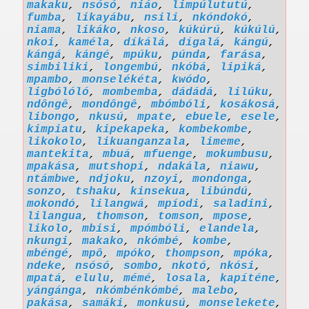
makaku
,
nsósó
,
niáo
,
limpúlututú
,
fumba
,
likayábu
,
nsili
,
nkóndokó
,
niama
,
likáko
,
nkoso
,
kúkúrú
,
kúkúlú
,
nkoi
,
kaméla
,
díkálá
,
dígalá
,
kángú
,
kángá
,
kángé
,
mpúku
,
púnda
,
farása
,
simbiliki
,
longembú
,
nkóbá
,
lipiká
,
mpambo
,
monselékéta
,
kwódo
,
ligbólóló
,
mombemba
,
dádádá
,
lilúku
,
ndôngê
,
mondôngê
,
mbómbóli
,
kosákosá
,
libongo
,
nkusú
,
mpate
,
ebuele
,
esele
,
kimpiatu
,
kipekapeka
,
kombekombe
,
likokolo
,
likuanganzala
,
limeme
,
mantekita
,
mbuá
,
mfuenge
,
mokumbusu
,
mpakása
,
mutshopi
,
ndakála
,
niawu
,
ntámbwe
,
ndjoku
,
nzoyi
,
mondonga
,
sonzo
,
tshaku
,
kinsekua
,
libúndú
,
mokondó
,
lilangwá
,
mpíodi
,
saladini
,
lilangua
,
thomson
,
tomson
,
mpose
,
likolo
,
mbisi
,
mpómbóli
,
elandela
,
nkungi
,
makako
,
nkómbé
,
kombe
,
mbéngé
,
mpô
,
mpóko
,
thompson
,
mpóka
,
ndeke
,
nsósó
,
sombo
,
nkotó
,
nkósi
,
mpatá
,
elulu
,
mémé
,
losala
,
kapíténe
,
yángánga
,
nkómbénkómbé
,
malebo
,
pakása
,
samáki
,
monkusú
,
monselekete
,