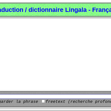
aduction / dictionnaire Lingala - Franç
garder la phrase
freetext (recherche profon