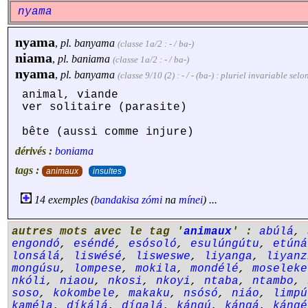
nyama
nyama
,
pl.
banyama
(classe 1a/2 : - / ba-)
niama
,
pl.
baniama
(classe 1a/2 : - / ba-)
nyama
,
pl.
banyama
(classe 9/10 (2) : - / - (ba-) : pluriel invariable se
animal, viande
ver solitaire (parasite)
bête (aussi comme injure)
dérivés :
boniama
tags :
animaux
insultes
14 exemples (
bandakisa
zómi
na
mínei
) ...
autres mots avec le tag '
animaux
' :
abúlá
,
engondó
,
eséndé
,
esósoló
,
esulúngútu
,
etúná
lonsálá
,
liswésé
,
lisweswe
,
liyanga
,
liyanz
mongúsu
,
lompese
,
mokila
,
mondélé
,
moseleke
nkóli
,
niaou
,
nkosi
,
nkoyi
,
ntaba
,
ntambo
,
soso
,
kokombele
,
makaku
,
nsósó
,
niáo
,
limpú
kaméla
,
díkálá
,
dígalá
,
kángú
,
kángá
,
kángé