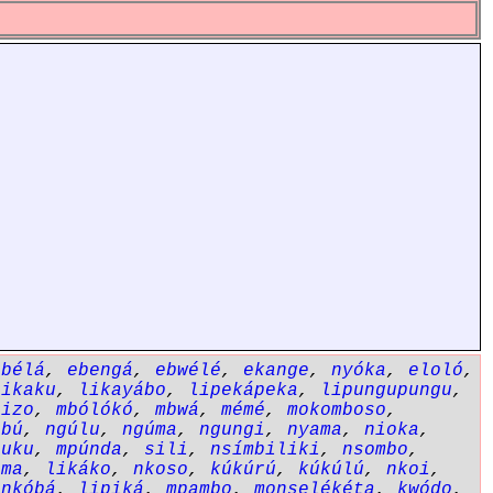
ebélá
,
ebengá
,
ebwélé
,
ekange
,
nyóka
,
eloló
,
likaku
,
likayábo
,
lipekápeka
,
lipungupungu
,
bizo
,
mbólókó
,
mbwá
,
mémé
,
mokomboso
,
ubú
,
ngúlu
,
ngúma
,
ngungi
,
nyama
,
nioka
,
puku
,
mpúnda
,
sili
,
nsímbiliki
,
nsombo
,
ama
,
likáko
,
nkoso
,
kúkúrú
,
kúkúlú
,
nkoi
,
,
nkóbá
,
lipiká
,
mpambo
,
monselékéta
,
kwódo
,