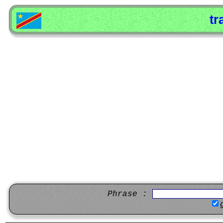
tr
Phrase :