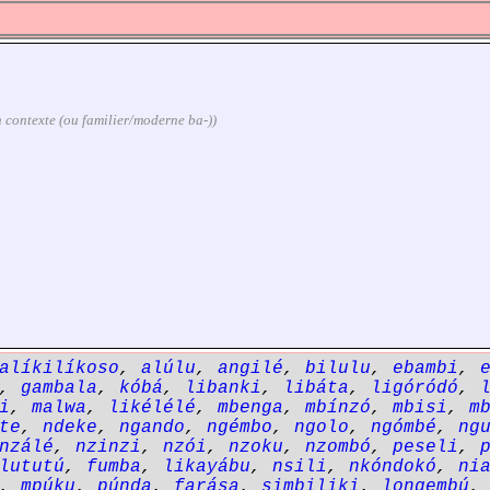
lon contexte (ou familier/moderne ba-))
alíkilíkoso
,
alúlu
,
angilé
,
bilulu
,
ebambi
,
,
gambala
,
kóbá
,
libanki
,
libáta
,
ligóródó
,
i
,
malwa
,
likélélé
,
mbenga
,
mbínzó
,
mbisi
,
m
te
,
ndeke
,
ngando
,
ngémbo
,
ngolo
,
ngómbé
,
ng
nzálé
,
nzinzi
,
nzói
,
nzoku
,
nzombó
,
peseli
,
lututú
,
fumba
,
likayábu
,
nsili
,
nkóndokó
,
ni
,
mpúku
,
púnda
,
farása
,
simbiliki
,
longembú