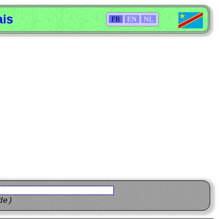
ais
FR
EN
NL
de)