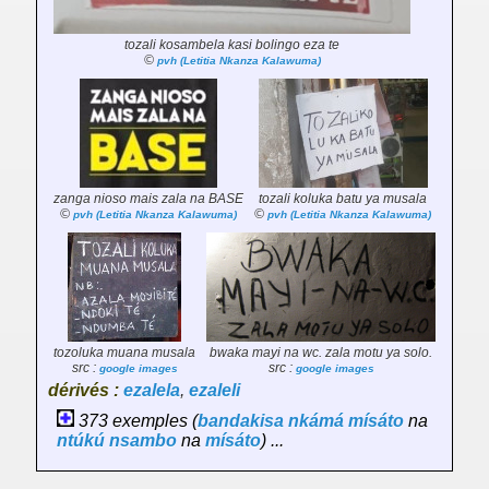
tozali kosambela kasi bolingo eza te
©
pvh (Letitia Nkanza Kalawuma)
zanga nioso
mais
zala na BASE
tozali koluka batu ya musala
©
©
pvh (Letitia Nkanza Kalawuma)
pvh (Letitia Nkanza Kalawuma)
tozoluka muana musala
bwaka mayi na wc. zala motu ya solo.
src :
src :
google images
google images
dérivés :
ezalela
,
ezaleli
373 exemples (
bandakisa
nkámá
mísáto
na
ntúkú
nsambo
na
mísáto
) ...