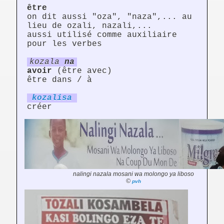
être
on dit aussi "oza", "naza",... au
lieu de ozali, nazali,...
aussi utilisé comme auxiliaire
pour les verbes
kozala
na
avoir
(être avec)
être dans / à
kozal
is
a
créer
nalingi nazala mosani wa molongo ya liboso
©
pvh