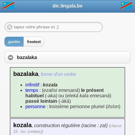
dic.lingala.be
garder
freetext
bazalaka
bazalaka
,
forme d'un verbe
infinitif
:
kozala
temps
: (
ezalisi emesaná
)
le présent
habituel
(-aka) ou (
eleká kala emesaná
)
passé lointain
(-áká)
personne
: troisième personne pluriel (
ils/on
)
kozala
,
construction régulière (racine : zal)
(classe
15 : ko- (verbes))