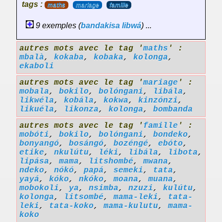
tags :
maths
mariage
famille
9 exemples (
bandakisa
libwá
) ...
autres mots avec le tag '
maths
' :
mbalà
,
kokaba
,
kobaka
,
kolonga
,
ekaboli
autres mots avec le tag '
mariage
' :
mobala
,
bokilo
,
bolóngani
,
libála
,
likwéla
,
kobála
,
kokwa
,
kinzónzi
,
likuéla
,
likonza
,
kolonga
,
bombanda
autres mots avec le tag '
famille
' :
mobóti
,
bokilo
,
bolóngani
,
bondeko
,
bonyangó
,
bosángó
,
bozéngé
,
ebóto
,
etike
,
nkulútu
,
léki
,
libála
,
libota
,
lipása
,
mama
,
litshombé
,
mwana
,
ndeko
,
nókó
,
papá
,
semeki
,
tata
,
yayá
,
kóko
,
nkóko
,
moana
,
muana
,
mobokoli
,
ya
,
nsimba
,
nzuzi
,
kulútu
,
kolonga
,
litsombé
,
mama-leki
,
tata-
leki
,
tata-koko
,
mama-kulutu
,
mama-
koko