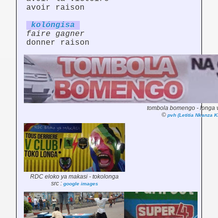
avoir raison
kolóng
is
a
faire gagner
donner raison
tombola bomengo - longa v
©
pvh (Letitia Nkanza 
RDC eloko ya makasi - tokolonga
src :
google images