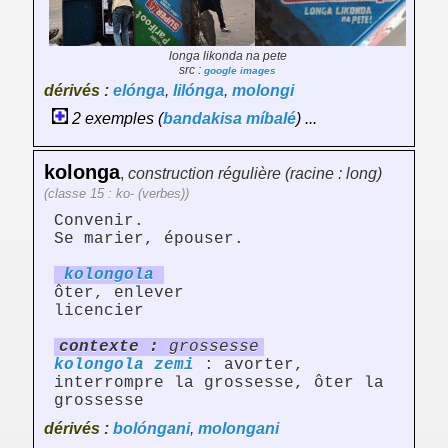
longa likonda na pete
src :
google images
dérivés :
elónga
,
lilónga
,
molongi
2 exemples (
bandakisa
míbalé
) ...
kolonga
,
construction régulière (racine : long)
(classe 15 : ko- (verbes))
Convenir.
Se marier, épouser.
kolong
ol
a
ôter, enlever
licencier
contexte :
grossesse
kolongola
zemi
: avorter,
interrompre la grossesse, ôter la
grossesse
dérivés :
bolóngani
,
molongani