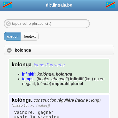
dic.lingala.be
garder
freetext
kolonga
kolonga
,
forme d'un verbe
infinitif
:
kolónga, kolonga
temps
: (
linoko
,
ebandeli
)
infinitif
(ko-) ou en
négatif, (
etinda
)
impératif pluriel
kolónga
,
construction régulière (racine : long)
(classe 15 : ko- (verbes))
vaincre, gagner
avoir la victoire