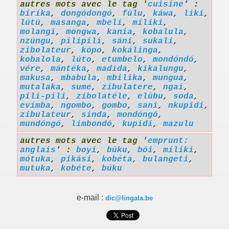
autres mots avec le tag '
cuisine
' :
biríka
,
dongódongó
,
fúlu
,
káwa
,
liki
,
lútú
,
masanga
,
mbelí
,
míliki
,
molangi
,
mongwa
,
kania
,
kobalula
,
nzúngu
,
pilipili
,
sáni
,
sukali
,
zibolateur
,
kópo
,
kokálinga
,
kobalola
,
lúto
,
etumbelo
,
mondóndó
,
vére
,
mántéka
,
madída
,
kikalungu
,
makusa
,
mbabula
,
mbilika
,
mungua
,
mutalaka
,
sume
,
zibulatere
,
ngai
,
pili-pili
,
zibolatéle
,
elúbu
,
soda
,
evímba
,
ngombo
,
gombo
,
sani
,
nkupidi
,
zibulateur
,
sinda
,
mondóngó
,
mundóngó
,
limbondó
,
kupidi
,
mazulu
autres mots avec le tag '
emprunt:
anglais
' :
boyi
,
búku
,
bói
,
míliki
,
mótuka
,
pikási
,
kobéta
,
bulangeti
,
mutuka
,
kobéte
,
búku
e-mail :
dic@lingala.be