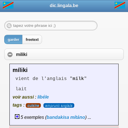
dic.lingala.be
garder
freetext
miliki
míliki
vient de l'anglais "
milk
"
lait
voir aussi :
libéle
tags :
cuisine
emprunt: anglais
5 exemples (
bandakisa
mítáno
) ...