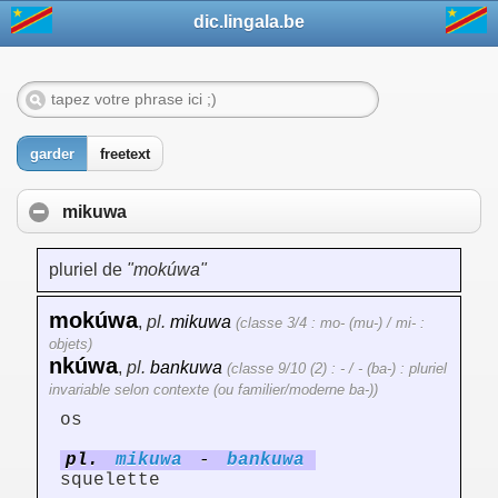
dic.lingala.be
garder
freetext
mikuwa
pluriel de
"mokúwa"
mokúwa
,
pl.
mikuwa
(classe 3/4 : mo- (mu-) / mi- :
objets)
nkúwa
,
pl.
bankuwa
(classe 9/10 (2) : - / - (ba-) : pluriel
invariable selon contexte (ou familier/moderne ba-))
os
pl.
mikuwa
-
bankuwa
squelette