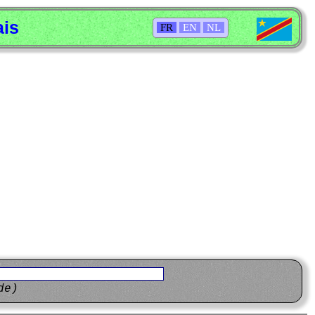
ais
FR
EN
NL
de)