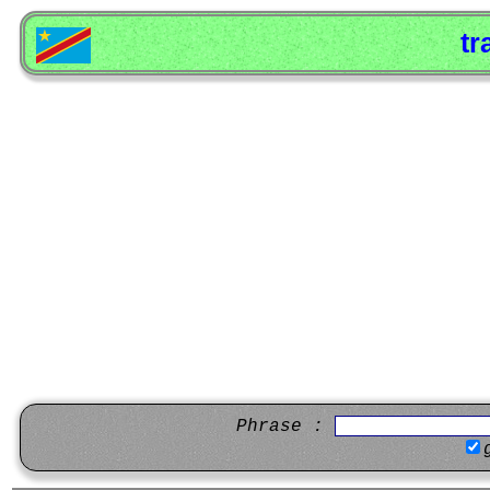
tr
Phrase :