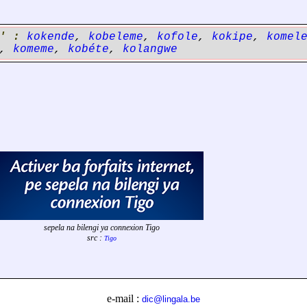
' :
kokende
,
kobeleme
,
kofole
,
kokipe
,
komel
,
komeme
,
kobéte
,
kolangwe
sepela na bilengi ya connexion Tigo
src :
Tigo
e-mail :
dic@lingala.be