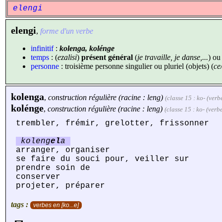
elengi
elengi
,
forme d'un verbe
infinitif
:
kolenga, kolénge
temps
: (
ezalisi
)
présent général
(
je travaille, je danse,...
) o
personne
: troisième personne singulier ou pluriel (objets) (
ce
kolenga
,
construction régulière (racine : leng)
(classe 15 : ko- (verb
kolénge
,
construction régulière (racine : leng)
(classe 15 : ko- (verbe
trembler, frémir, grelotter, frissonner
koleng
el
a
arranger, organiser
se faire du souci pour, veiller sur
prendre soin de
conserver
projeter, préparer
tags :
verbes en [ko...e]