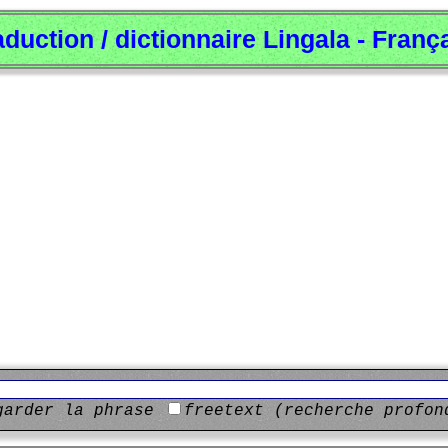
aduction / dictionnaire Lingala - Franç
garder la phrase
freetext (recherche profon