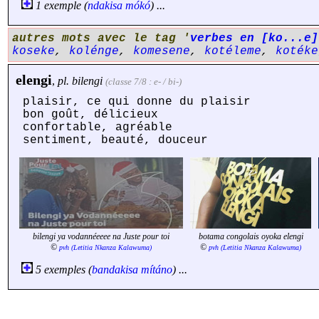
1 exemple (
ndakisa
mókó
) ...
autres mots avec le tag '
verbes en [ko...e]
koseke
,
kolénge
,
komesene
,
kotéleme
,
kotéke
elengi
,
pl.
bilengi
(classe 7/8 : e- / bi-)
plaisir, ce qui donne du plaisir
bon goût, délicieux
confortable, agréable
sentiment, beauté, douceur
bilengi ya vodannéeeee na Juste pour toi
botama congolais oyoka elengi
©
©
pvh (Letitia Nkanza Kalawuma)
pvh (Letitia Nkanza Kalawuma)
5 exemples (
bandakisa
mítáno
) ...