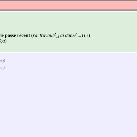
u
le passé récent
(
j'ai travaillé, j'ai dansé,...
) (-i)
/ça
)
es))
s))