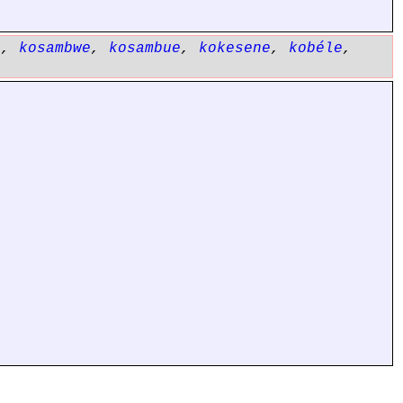
e
,
kosambwe
,
kosambue
,
kokesene
,
kobéle
,