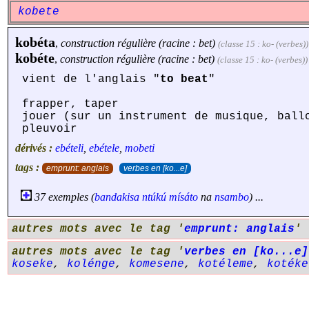
kobete
kobéta
,
construction régulière (racine : bet)
(classe 15 : ko- (verbes))
kobéte
,
construction régulière (racine : bet)
(classe 15 : ko- (verbes))
vient de l'anglais "
to beat
"
frapper, taper
jouer (sur un instrument de musique, ball
pleuvoir
dérivés :
ebételi
,
ebétele
,
mobeti
tags :
emprunt: anglais
verbes en [ko...e]
37 exemples (
bandakisa
ntúkú
mísáto
na
nsambo
) ...
autres mots avec le tag '
emprunt: anglais
'
autres mots avec le tag '
verbes en [ko...e]
koseke
,
kolénge
,
komesene
,
kotéleme
,
kotéke