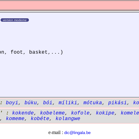
version moderne
on, foot, basket,...)
 :
boyi
,
búku
,
bói
,
míliki
,
mótuka
,
pikási
,
k
' :
kokende
,
kobeleme
,
kofole
,
kokipe
,
komel
,
komeme
,
kobéte
,
kolangwe
e-mail :
dic@lingala.be