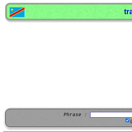
tr
Phrase :