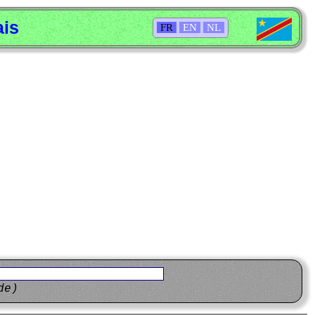
ais
FR
EN
NL
de)