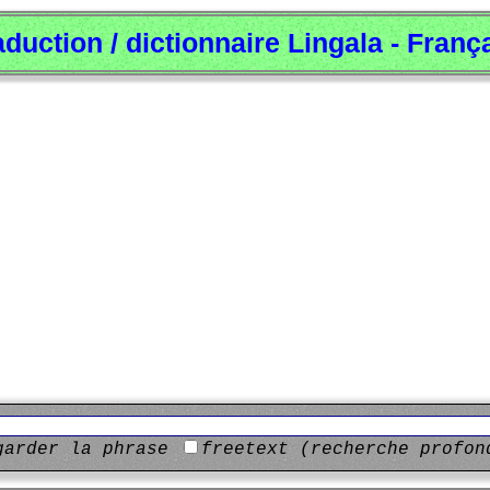
aduction / dictionnaire Lingala - Franç
garder la phrase
freetext (recherche profon