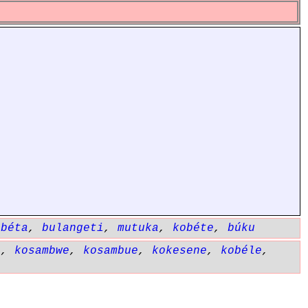
obéta
,
bulangeti
,
mutuka
,
kobéte
,
búku
e
,
kosambwe
,
kosambue
,
kokesene
,
kobéle
,