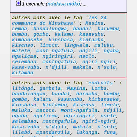
1 exemple (
ndakisa
mókó
) ...
autres mots avec le tag '
les 24
communes de Kinshasa
' :
Masina
,
Lemba
,
bandalungwa
,
bandal
,
barumbu
,
bumbu
,
gombe
,
kalamu
,
kasavubu
,
kimbanseke
,
kinshasa
,
kintambo
,
kisenso
,
limete
,
lingwala
,
maluku
,
matete
,
mont-ngafula
,
ndjili
,
ngaba
,
ngaliema
,
ngiringiri
,
nsele
,
selembao
,
montngafula
,
ngiri-ngiri
,
kasa-vubu
,
n'djili
,
makala
,
n'sele
,
kitambo
autres mots avec le tag '
endroits
' :
litóngé
,
gambela
,
Masina
,
Lemba
,
bandalungwa
,
bandal
,
barumbu
,
bumbu
,
gombe
,
kalamu
,
kasavubu
,
kimbanseke
,
kinshasa
,
kintambo
,
kisenso
,
limete
,
maluku
,
matete
,
mont-ngafula
,
ndjili
,
ngaba
,
ngaliema
,
ngiringiri
,
nsele
,
selembao
,
montngafula
,
ngiri-ngiri
,
kasa-vubu
,
n'djili
,
makala
,
n'sele
,
lilebó
,
mpandanzila
,
lukunga
,
funa
,