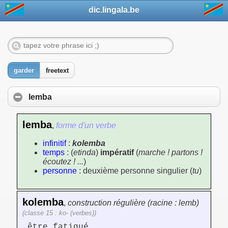
dic.lingala.be
garder
freetext
lemba
lemba
,
forme d'un verbe
infinitif
:
kolemba
temps
: (
etinda
)
impératif
(
marche ! partons !
écoutez ! ...
)
personne
: deuxième personne singulier (
tu
)
kolemba
,
construction régulière (racine : lemb)
(classe 15 : ko- (verbes))
être fatigué