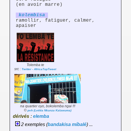
(en avoir marre)
kolemb
is
a
ramollir, fatiguer, calmer,
apaiser
Tolemba te
src :
Twitter - AfricaTopTweet
na quartier oyo, bokolemba ngai !!!
©
pvh (Letitia Nkanza Kalawuma)
dérivés :
elemba
2 exemples (
bandakisa
míbalé
) ...