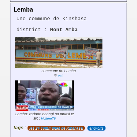
Lemba
Une commune de Kinshasa
district :
Mont Amba
commune de Lemba
©
pvh
Lemba: zododo ebongi na muasi te
src :
MolièreTV
tags :
les 24 communes de Kinshasa
endroits