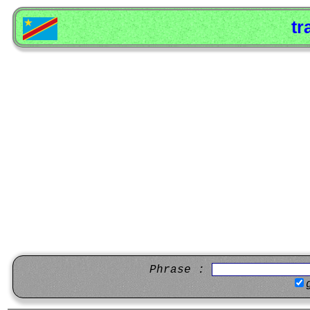
tr
Phrase :