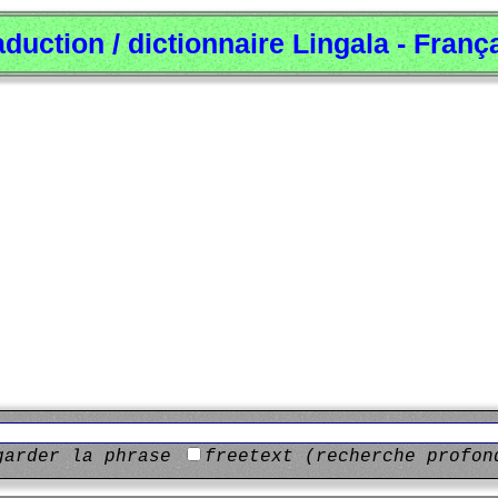
aduction / dictionnaire Lingala - Franç
garder la phrase
freetext (recherche profon