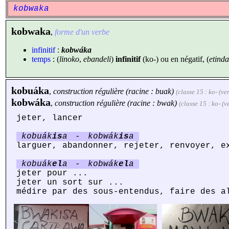
kobwaka
kobwaka
,
forme d'un verbe
infinitif
:
kobwáka
temps
: (
linoko
,
ebandeli
)
infinitif
(ko-) ou en négatif, (
etinda
kobuáka
,
construction régulière (racine : buak)
(classe 15 : ko- (ve
kobwáka
,
construction régulière (racine : bwak)
(classe 15 : ko- (v
jeter, lancer
kobuák
is
a
-
kobwák
is
a
larguer, abandonner, rejeter, renvoyer, e
kobuák
el
a
-
kobwák
el
a
jeter pour ...
jeter un sort sur ...
médire par des sous-entendus, faire des a