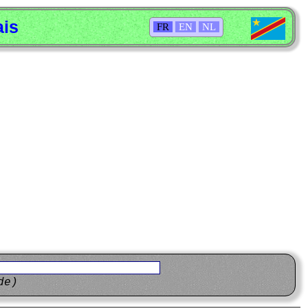
ais
FR
EN
NL
de)