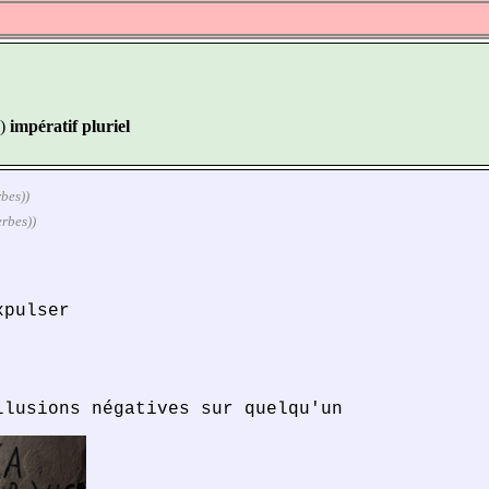
)
impératif pluriel
rbes))
erbes))
xpulser
llusions négatives sur quelqu'un