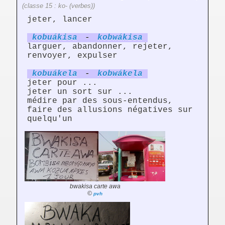
(classe 15 : ko- (verbes))
jeter, lancer
kobuák
is
a
-
kobwák
is
a
larguer, abandonner, rejeter,
renvoyer, expulser
kobuák
el
a
-
kobwák
el
a
jeter pour ...
jeter un sort sur ...
médire par des sous-entendus,
faire des allusions négatives sur
quelqu'un
bwakisa carte awa
©
pvh