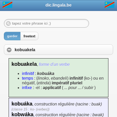
dic.lingala.be
garder
freetext
kobuakela
kobuakela
,
forme d'un verbe
infinitif
:
kobuáka
temps
: (
linoko
,
ebandeli
)
infinitif
(ko-) ou en
négatif, (
etinda
)
impératif pluriel
infixe
: -el :
applicatif
(
... pour ... / subir
)
kobuáka
,
construction régulière (racine : buak)
(classe 15 : ko- (verbes))
kobwáka
,
construction régulière (racine : bwak)