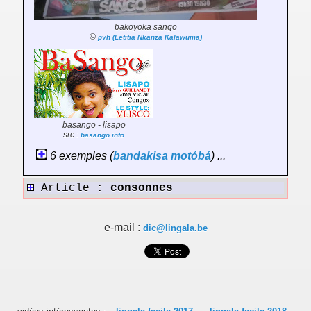
bakoyoka sango
©
pvh (Letitia Nkanza Kalawuma)
basango - lisapo
src :
basango.info
6 exemples (
bandakisa
motóbá
) ...
Article :
consonnes
e-mail :
dic@lingala.be