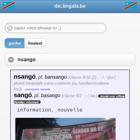
dic.lingala.be
garder
freetext
nsango
nsangó
,
pl.
bansango
(classe 9/10 (2) : - / - (ba-) :
pluriel invariable selon contexte (ou familier/moderne
ba-))
consonne sonore
sangó
,
pl.
basango
(classe 9/2 : - / ba-)
pluriel non officiel
(familier, informel)
information, nouvelle