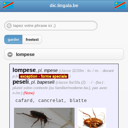
dic.lingala.be
garder
freetext
lompese
lompese
,
pl.
mpese
(classe 11/10m : lo- / m- : devant
p,b
exception - forme speciale
)
peseli
,
pl.
bapeseli
(classe 9a/10a (2) : - / - (ba-) :
pluriel selon contexte (ou familier/moderne ba-), pas avec
n-/m-)
(None)
cafard, cancrelat, blatte