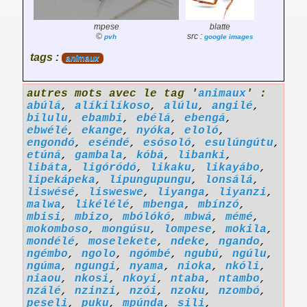
mpese
blatte
©
src :
pvh
google images
tags :
animaux
autres mots avec le tag '
animaux
' :
abúlá
,
alíkilíkoso
,
alúlu
,
angilé
,
bilulu
,
ebambi
,
ebélá
,
ebengá
,
ebwélé
,
ekange
,
nyóka
,
eloló
,
engondó
,
eséndé
,
esósoló
,
esulúngútu
,
etúná
,
gambala
,
kóbá
,
libanki
,
libáta
,
ligóródó
,
likaku
,
likayábo
,
lipekápeka
,
lipungupungu
,
lonsálá
,
liswésé
,
lisweswe
,
liyanga
,
liyanzi
,
malwa
,
likélélé
,
mbenga
,
mbínzó
,
mbisi
,
mbizo
,
mbólókó
,
mbwá
,
mémé
,
mokomboso
,
mongúsu
,
lompese
,
mokila
,
mondélé
,
moselekete
,
ndeke
,
ngando
,
ngémbo
,
ngolo
,
ngómbé
,
ngubú
,
ngúlu
,
ngúma
,
ngungi
,
nyama
,
nioka
,
nkóli
,
niaou
,
nkosi
,
nkoyi
,
ntaba
,
ntambo
,
nzálé
,
nzinzi
,
nzói
,
nzoku
,
nzombó
,
peseli
,
puku
,
mpúnda
,
sili
,