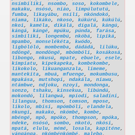
nsímbiliki
,
nsombo
,
soso
,
kokombele
,
makaku
,
nsósó
,
niáo
,
limpúlututú
,
fumba
,
likayábu
,
nsili
,
nkóndokó
,
niama
,
likáko
,
nkoso
,
kúkúrú
,
kúkúlú
,
nkoi
,
kaméla
,
díkálá
,
dígalá
,
kángú
,
kángá
,
kángé
,
mpúku
,
púnda
,
farása
,
simbiliki
,
longembú
,
nkóbá
,
lipiká
,
mpambo
,
monselékéta
,
kwódo
,
ligbólóló
,
mombemba
,
dádádá
,
lilúku
,
ndôngê
,
mondôngê
,
mbómbóli
,
kosákosá
,
libongo
,
nkusú
,
mpate
,
ebuele
,
esele
,
kimpiatu
,
kipekapeka
,
kombekombe
,
likokolo
,
likuanganzala
,
limeme
,
mantekita
,
mbuá
,
mfuenge
,
mokumbusu
,
mpakása
,
mutshopi
,
ndakála
,
niawu
,
ntámbwe
,
ndjoku
,
nzoyi
,
mondonga
,
sonzo
,
tshaku
,
kinsekua
,
libúndú
,
mokondó
,
lilangwá
,
mpíodi
,
saladini
,
lilangua
,
thomson
,
tomson
,
mpose
,
likolo
,
mbisi
,
mpómbóli
,
elandela
,
nkungi
,
makako
,
nkómbé
,
kombe
,
mbéngé
,
mpô
,
mpóko
,
thompson
,
mpóka
,
ndeke
,
nsósó
,
sombo
,
nkotó
,
nkósi
,
mpatá
,
elulu
,
mémé
,
losala
,
kapíténe
,
yángánga
,
nkómbénkómbé
,
malebo
,