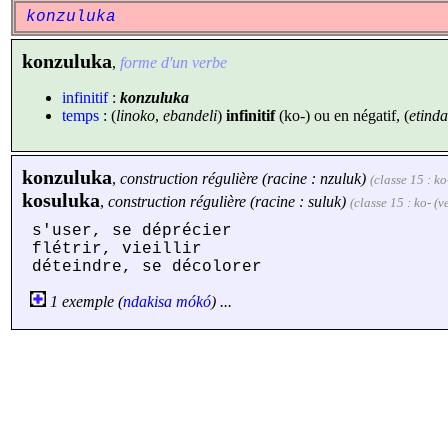
konzuluka
konzuluka
,
forme d'un verbe
infinitif
:
konzuluka
temps
: (
linoko
,
ebandeli
)
infinitif
(ko-) ou en négatif, (
etinda
konzuluka
,
construction régulière (racine : nzuluk)
(classe 15 : ko
kosuluka
,
construction régulière (racine : suluk)
(classe 15 : ko- (v
s'user, se déprécier
flétrir, vieillir
déteindre, se décolorer
1 exemple (
ndakisa
mókó
) ...