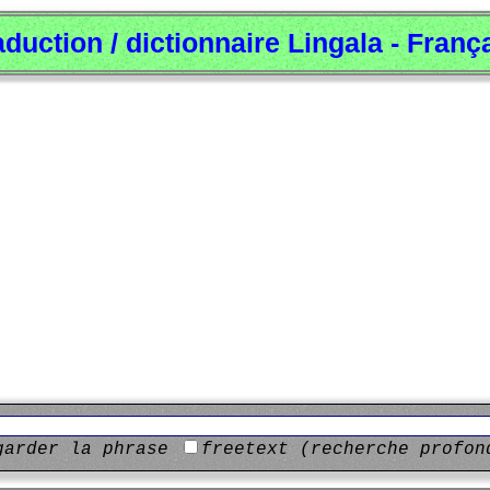
aduction / dictionnaire Lingala - Franç
garder la phrase
freetext (recherche profon