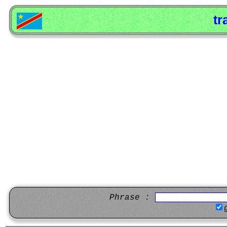
tr
Phrase :