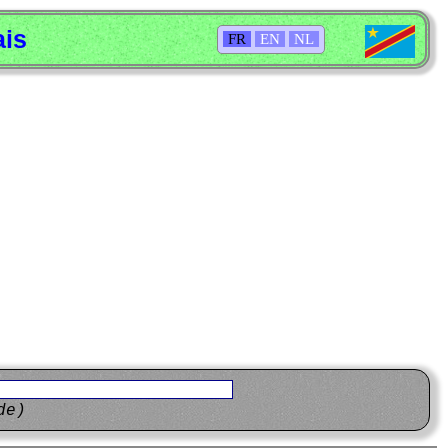
ais
FR
EN
NL
de)