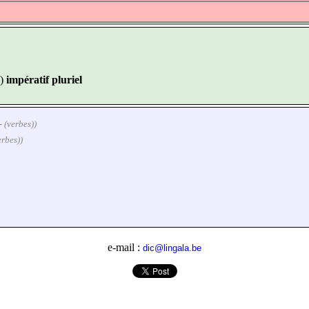
)
impératif pluriel
- (verbes))
erbes))
e-mail :
dic@lingala.be