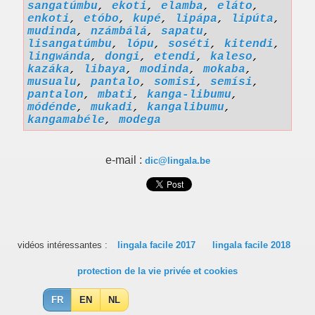
sangatúmbu
,
ekoti
,
elamba
,
eláto
,
enkoti
,
etóbo
,
kupé
,
lipápa
,
lipúta
,
mudinda
,
nzámbálá
,
sapatu
,
lisangatúmbu
,
lópu
,
soséti
,
kitendi
,
lingwánda
,
dongi
,
etendi
,
kaleso
,
kazáka
,
libaya
,
modinda
,
mokaba
,
musualu
,
pantalo
,
somisi
,
semísi
,
pantalon
,
mbati
,
kanga-libumu
,
módénde
,
mukadi
,
kangalibumu
,
kangamabéle
,
modega
e-mail :
dic@lingala.be
vidéos intéressantes :
lingala facile 2017
lingala facile 2018
protection de la vie privée et cookies
FR
EN
NL