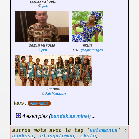
semisi ya liputa
©
pvh
semisi ya liputa
liputa
©
src :
pvh
google images
maputa
©
Fab Magazine
tags :
vetements
4 exemples (
bandakisa
mínei
) ...
autres mots avec le tag '
vetements
' :
abakósi
,
efungatúmbu
,
ekótó
,