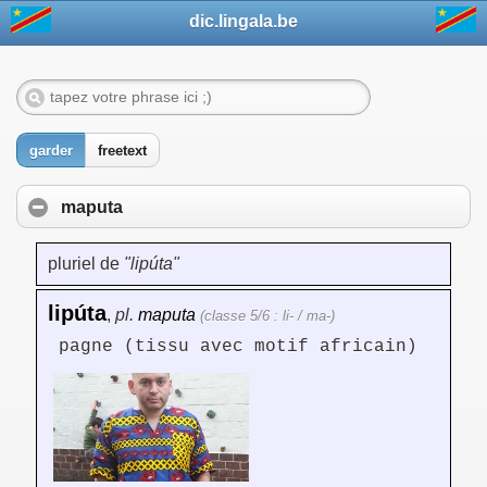
dic.lingala.be
garder
freetext
maputa
pluriel de
"lipúta"
lipúta
,
pl.
maputa
(classe 5/6 : li- / ma-)
pagne (tissu avec motif africain)