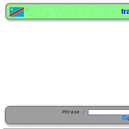
tr
Phrase :