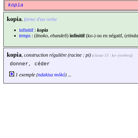
kopia
kopia
,
forme d'un verbe
infinitif
:
kopia
temps
: (
linoko
,
ebandeli
)
infinitif
(ko-) ou en négatif, (
etinda
kopia
,
construction régulière (racine : pi)
(classe 15 : ko- (verbes))
donner, céder
1 exemple (
ndakisa
mókó
) ...