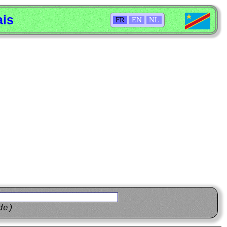
ais
FR
EN
NL
de)