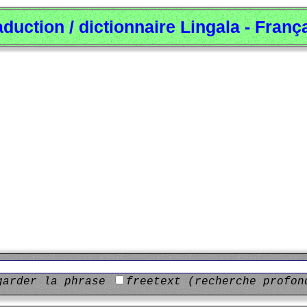
aduction / dictionnaire Lingala - Franç
garder la phrase
freetext (recherche profon