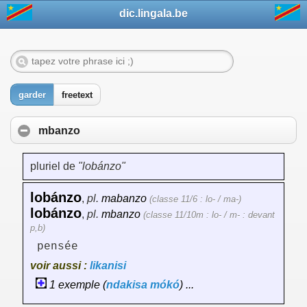
dic.lingala.be
garder
freetext
mbanzo
pluriel de
"lobánzo"
lobánzo
,
pl.
mabanzo
(classe 11/6 : lo- / ma-)
lobánzo
,
pl.
mbanzo
(classe 11/10m : lo- / m- : devant
p,b)
pensée
voir aussi :
likanisi
1 exemple (
ndakisa
mókó
) ...