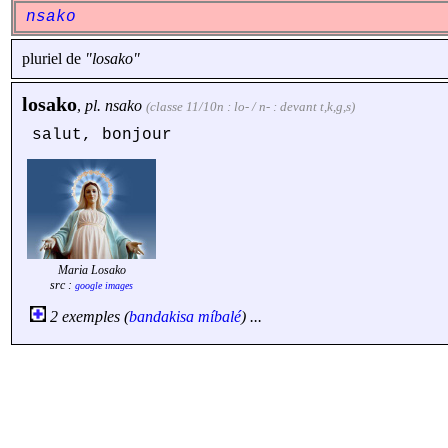
nsako
pluriel de
"losako"
losako
,
pl.
nsako
(classe 11/10n : lo- / n- : devant t,k,g,s)
salut, bonjour
Maria Losako
src :
google images
2 exemples (
bandakisa
míbalé
) ...