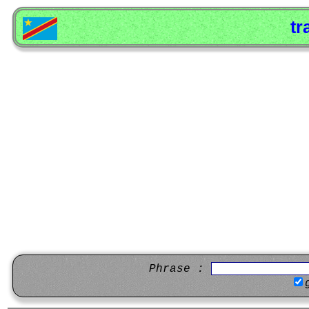
tr
Phrase :