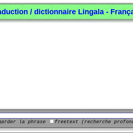
aduction / dictionnaire Lingala - Franç
garder la phrase
freetext (recherche profon