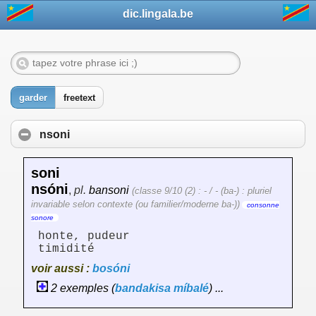
dic.lingala.be
garder
freetext
nsoni
soni
nsóni
,
pl.
bansoni
(classe 9/10 (2) : - / - (ba-) : pluriel
invariable selon contexte (ou familier/moderne ba-))
consonne
sonore
honte, pudeur
timidité
voir aussi :
bosóni
2 exemples (
bandakisa
míbalé
) ...