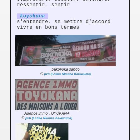
ressentir, sentir
koyok
an
a
s'entendre, se mettre d'accord
vivre en bons termes
bakoyoka sango
©
pvh (Letitia Nkanza Kalawuma)
Agence Immo TOYOKANA
©
pvh (Letitia Nkanza Kalawuma)