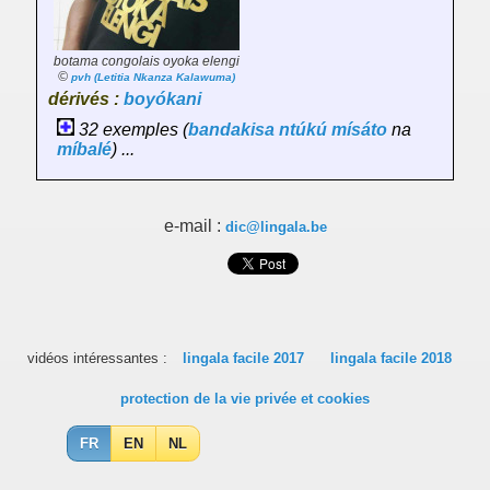
botama congolais oyoka elengi
©
pvh (Letitia Nkanza Kalawuma)
dérivés :
boyókani
32 exemples (
bandakisa
ntúkú
mísáto
na
míbalé
) ...
e-mail :
dic@lingala.be
vidéos intéressantes :
lingala facile 2017
lingala facile 2018
protection de la vie privée et cookies
FR
EN
NL