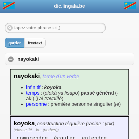
dic.lingala.be
garder
freetext
nayokaki
nayokaki
,
forme d'un verbe
infinitif
:
koyoka
temps
: (
eleká ya lisapo
)
passé général
(-
aki) (
j'ai travaillé
)
personne
: première personne singulier (
je
)
koyoka
,
construction régulière (racine : yok)
(classe 15 : ko- (verbes))
comprendre, écouter, entendre,