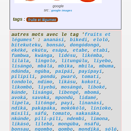
google
src :
google images
tags :
fruits et légumes
autres mots avec le tag '
fruits et
légumes
' :
ananási
,
bikedi
,
eloló
,
bitekuteku
,
bonsáó
,
dongódongó
,
ekéké
,
ekútu
,
esápa
,
etabe
,
etabi
,
fumbwa
,
kwánga
,
lidésu
,
likémba
,
lilála
,
lingolo
,
litungúlu
,
liyebo
,
lisángó
,
mbálá
,
mbika
,
mbíla
,
mbuma
,
ndúnda
,
ngúba
,
paipái
,
payipayi
,
pilipili
,
pondú
,
pwaró
,
tomati
,
tondolo
,
ndímo
,
likásu
,
kokotí
,
likombó
,
liyebú
,
mosángó
,
liboké
,
kúnde
,
lisángú
,
libengê
,
mbomá
,
avoká
,
savoká
,
mpondú
,
lidamé
,
lipéla
,
litóngé
,
payi
,
linanási
,
ndiká
,
pakápáka
,
mokókóló
,
linioko
,
misili
,
sáfú
,
tomato
,
sakasáka
,
nkúnde
,
pili-pili
,
ndembi
,
limona
,
likásó
,
lilebó
,
mongúba
,
nsáfú
,
bonsau
,
ngombo
,
gombo
,
mondiká
,
sóló
,