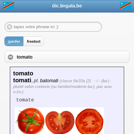
dic.lingala.be
garder
freetext
tomato
tomato
tomati
,
pl.
batomati
(classe 9a/10a (2) : - / - (ba-) :
pluriel selon contexte (ou familier/moderne ba-), pas avec
n-/m-)
tomate