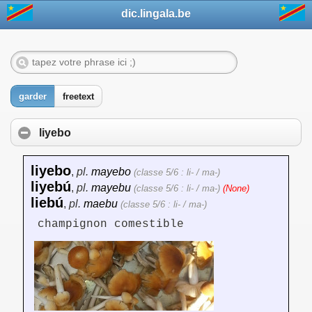
dic.lingala.be
garder
freetext
liyebo
liyebo
,
pl.
mayebo
(classe 5/6 : li- / ma-)
liyebú
,
pl.
mayebu
(classe 5/6 : li- / ma-)
(None)
liebú
,
pl.
maebu
(classe 5/6 : li- / ma-)
champignon comestible