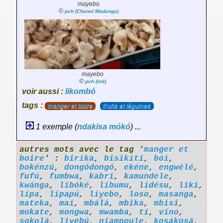
mayebo
©
pvh (Chanel Madanga)
mayebo
©
pvh (leti)
voir aussi :
likombó
tags :
manger et boire
fruits et légumes
1 exemple (
ndakisa
mókó
) ...
autres mots avec le tag '
manger et
boire
' :
biríka
,
bisikíti
,
bóí
,
bokénzú
,
dongódongó
,
ekéne
,
engwélé
,
fufú
,
fumbwa
,
kabri
,
kamundele
,
kwánga
,
libóké
,
libumu
,
lidésu
,
liki
,
lipa
,
lipapú
,
liyebo
,
loso
,
masanga
,
mateka
,
maí
,
mbálá
,
mbika
,
mbisi
,
mokate
,
mongwa
,
mwamba
,
ti
,
víno
,
sokolá
,
liyebú
,
niampoule
,
kosákosá
,