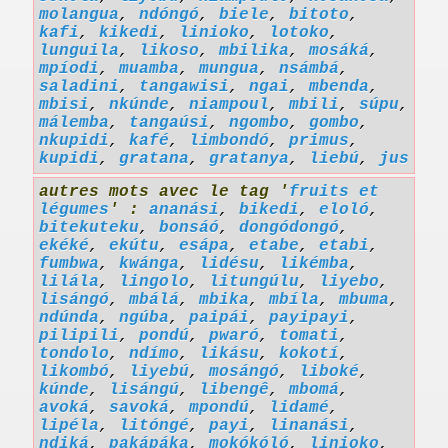
molangua
,
ndóngó
,
biele
,
bitoto
,
kafi
,
kikedi
,
linioko
,
lotoko
,
lunguila
,
likoso
,
mbilika
,
mosáká
,
mpíodi
,
muamba
,
mungua
,
nsámbá
,
saladini
,
tangawisi
,
ngai
,
mbenda
,
mbisi
,
nkúnde
,
niampoul
,
mbili
,
súpu
,
málemba
,
tangaúsi
,
ngombo
,
gombo
,
nkupidi
,
kafé
,
limbondó
,
primus
,
kupidi
,
gratana
,
gratanya
,
liebú
,
jus
autres mots avec le tag '
fruits et
légumes
' :
ananási
,
bikedi
,
eloló
,
bitekuteku
,
bonsáó
,
dongódongó
,
ekéké
,
ekútu
,
esápa
,
etabe
,
etabi
,
fumbwa
,
kwánga
,
lidésu
,
likémba
,
lilála
,
lingolo
,
litungúlu
,
liyebo
,
lisángó
,
mbálá
,
mbika
,
mbíla
,
mbuma
,
ndúnda
,
ngúba
,
paipái
,
payipayi
,
pilipili
,
pondú
,
pwaró
,
tomati
,
tondolo
,
ndímo
,
likásu
,
kokotí
,
likombó
,
liyebú
,
mosángó
,
liboké
,
kúnde
,
lisángú
,
libengê
,
mbomá
,
avoká
,
savoká
,
mpondú
,
lidamé
,
lipéla
,
litóngé
,
payi
,
linanási
,
ndiká
,
pakápáka
,
mokókóló
,
linioko
,