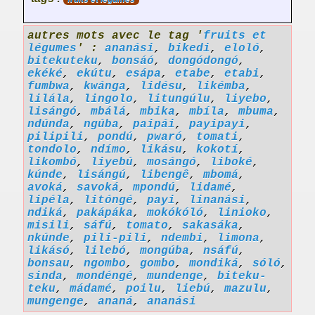
autres mots avec le tag '
fruits et
légumes
' :
ananási
,
bikedi
,
eloló
,
bitekuteku
,
bonsáó
,
dongódongó
,
ekéké
,
ekútu
,
esápa
,
etabe
,
etabi
,
fumbwa
,
kwánga
,
lidésu
,
likémba
,
lilála
,
lingolo
,
litungúlu
,
liyebo
,
lisángó
,
mbálá
,
mbika
,
mbíla
,
mbuma
,
ndúnda
,
ngúba
,
paipái
,
payipayi
,
pilipili
,
pondú
,
pwaró
,
tomati
,
tondolo
,
ndímo
,
likásu
,
kokotí
,
likombó
,
liyebú
,
mosángó
,
liboké
,
kúnde
,
lisángú
,
libengê
,
mbomá
,
avoká
,
savoká
,
mpondú
,
lidamé
,
lipéla
,
litóngé
,
payi
,
linanási
,
ndiká
,
pakápáka
,
mokókóló
,
linioko
,
misili
,
sáfú
,
tomato
,
sakasáka
,
nkúnde
,
pili-pili
,
ndembi
,
limona
,
likásó
,
lilebó
,
mongúba
,
nsáfú
,
bonsau
,
ngombo
,
gombo
,
mondiká
,
sóló
,
sinda
,
mondéngé
,
mundenge
,
biteku-
teku
,
mádamé
,
poilu
,
liebú
,
mazulu
,
mungenge
,
ananá
,
ananási