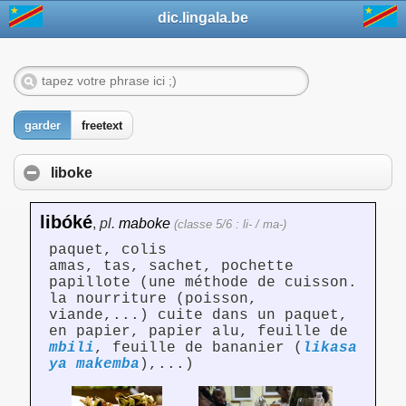
dic.lingala.be
garder
freetext
liboke
libóké
,
pl.
maboke
(classe 5/6 : li- / ma-)
paquet, colis
amas, tas, sachet, pochette
papillote (une méthode de cuisson.
la nourriture (poisson,
viande,...) cuite dans un paquet,
en papier, papier alu, feuille de
mbili
, feuille de bananier (
likasa
ya makemba
),...)