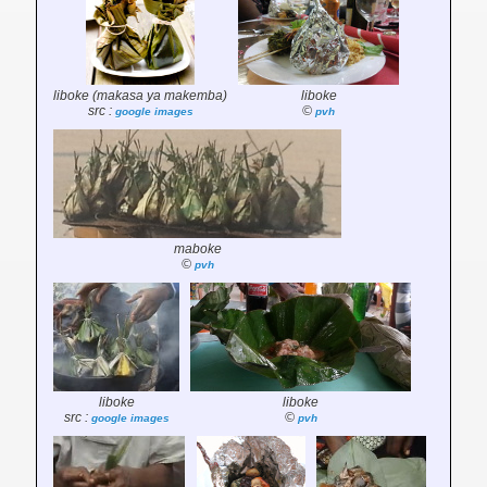
liboke (makasa ya makemba)
liboke
src :
©
google images
pvh
maboke
©
pvh
liboke
liboke
src :
©
google images
pvh