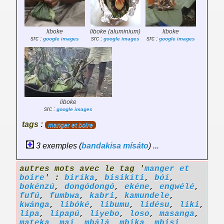
liboke
liboke (aluminium)
liboke
src :
src :
src :
google images
google images
google images
liboke
src :
google images
tags :
manger et boire
3 exemples (
bandakisa
mísáto
) ...
autres mots avec le tag '
manger et
boire
' :
biríka
,
bisikíti
,
bóí
,
bokénzú
,
dongódongó
,
ekéne
,
engwélé
,
fufú
,
fumbwa
,
kabri
,
kamundele
,
kwánga
,
libóké
,
libumu
,
lidésu
,
liki
,
lipa
,
lipapú
,
liyebo
,
loso
,
masanga
,
mateka
,
maí
,
mbálá
,
mbika
,
mbisi
,