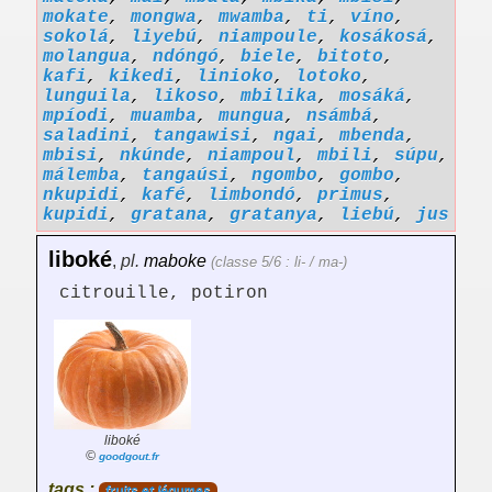
mokate
,
mongwa
,
mwamba
,
ti
,
víno
,
sokolá
,
liyebú
,
niampoule
,
kosákosá
,
molangua
,
ndóngó
,
biele
,
bitoto
,
kafi
,
kikedi
,
linioko
,
lotoko
,
lunguila
,
likoso
,
mbilika
,
mosáká
,
mpíodi
,
muamba
,
mungua
,
nsámbá
,
saladini
,
tangawisi
,
ngai
,
mbenda
,
mbisi
,
nkúnde
,
niampoul
,
mbili
,
súpu
,
málemba
,
tangaúsi
,
ngombo
,
gombo
,
nkupidi
,
kafé
,
limbondó
,
primus
,
kupidi
,
gratana
,
gratanya
,
liebú
,
jus
liboké
,
pl.
maboke
(classe 5/6 : li- / ma-)
citrouille, potiron
liboké
©
goodgout.fr
tags :
fruits et légumes