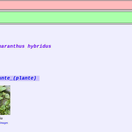
maranthus hybridus
ante_(plante)
ku
images