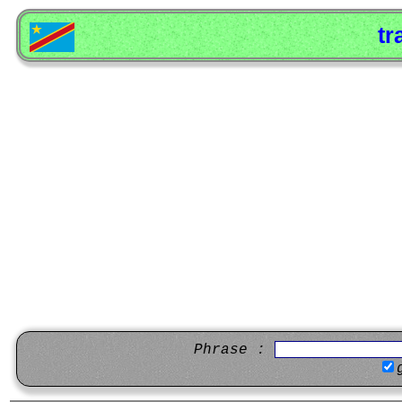
tr
Phrase :