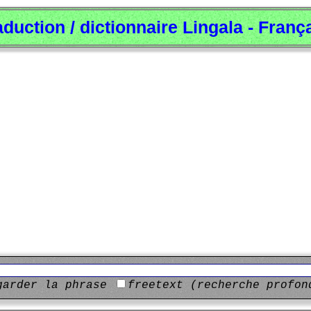
aduction / dictionnaire Lingala - Franç
garder la phrase
freetext (recherche profon