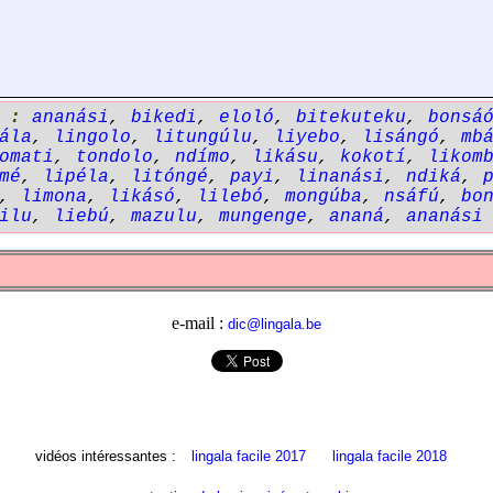
' :
ananási
,
bikedi
,
eloló
,
bitekuteku
,
bonsá
ála
,
lingolo
,
litungúlu
,
liyebo
,
lisángó
,
mb
omati
,
tondolo
,
ndímo
,
likásu
,
kokotí
,
likom
mé
,
lipéla
,
litóngé
,
payi
,
linanási
,
ndiká
,
,
limona
,
likásó
,
lilebó
,
mongúba
,
nsáfú
,
bo
ilu
,
liebú
,
mazulu
,
mungenge
,
ananá
,
ananási
e-mail :
dic@lingala.be
vidéos intéressantes :
lingala facile 2017
lingala facile 2018