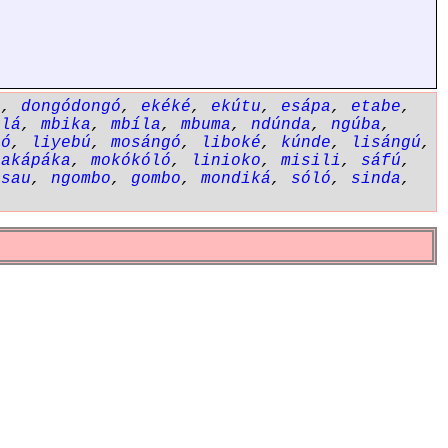
ó
,
dongódongó
,
ekéké
,
ekútu
,
esápa
,
etabe
,
álá
,
mbika
,
mbíla
,
mbuma
,
ndúnda
,
ngúba
,
bó
,
liyebú
,
mosángó
,
liboké
,
kúnde
,
lisángú
,
pakápáka
,
mokókóló
,
linioko
,
misili
,
sáfú
,
nsau
,
ngombo
,
gombo
,
mondiká
,
sóló
,
sinda
,