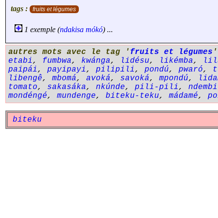
tags :
fruits et légumes
1 exemple (
ndakisa
mókó
) ...
autres mots avec le tag '
fruits et légumes
etabi
,
fumbwa
,
kwánga
,
lidésu
,
likémba
,
lil
paipái
,
payipayi
,
pilipili
,
pondú
,
pwaró
,
t
libengê
,
mbomá
,
avoká
,
savoká
,
mpondú
,
lida
tomato
,
sakasáka
,
nkúnde
,
pili-pili
,
ndembi
mondéngé
,
mundenge
,
biteku-teku
,
mádamé
,
po
biteku