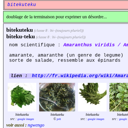
bitekuteku
doublage de la terminaison pour exprimer un désordre...
bitekuteku
(classe 8 : bi- (toujours pluriel))
biteku-teku
(classe 8 : bi- (toujours pluriel))
nom scientifique :
Amaranthus viridis / A
amarante, amaranthe (un genre de legume)
sorte de salade, ressemble aux épinards
lien :
http://fr.wikipedia.org/wiki/Amar
bitekuteku
bitekuteku
bitekuteku
bitekute
src :
©
src :
src :
google images
pvh
google images
google 
voir aussi :
ngwengo