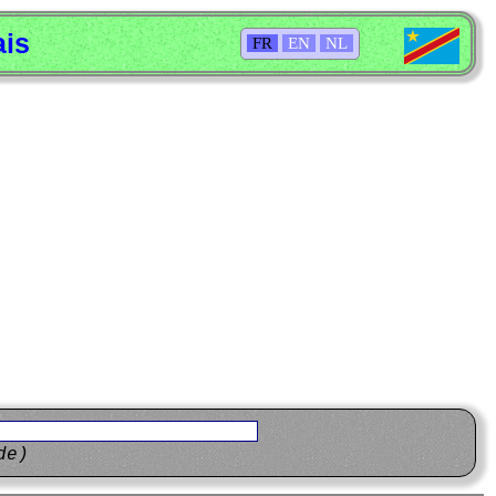
ais
FR
EN
NL
de)