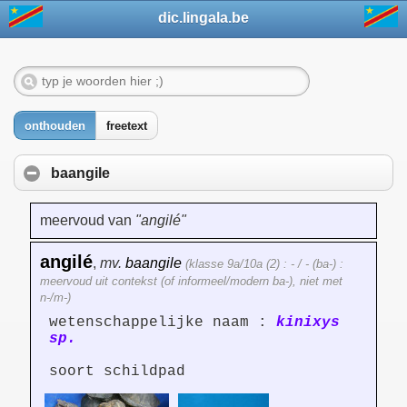
dic.lingala.be
onthouden
freetext
baangile
meervoud van
"angilé"
angilé
,
mv.
baangile
(klasse 9a/10a (2) : - / - (ba-) :
meervoud uit contekst (of informeel/modern ba-), niet met
n-/m-)
wetenschappelijke naam :
kinixys
sp.
soort schildpad