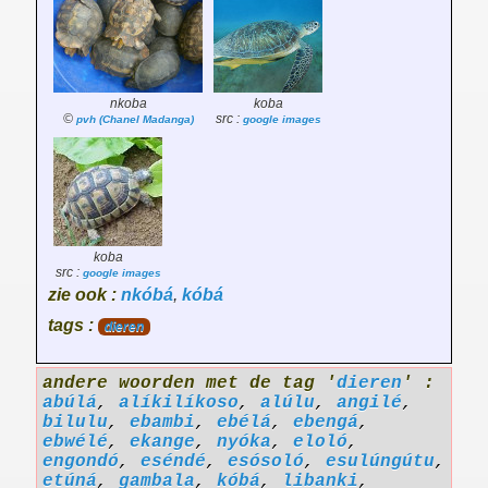
nkoba
koba
©
src :
pvh (Chanel Madanga)
google images
koba
src :
google images
zie ook :
nkóbá
,
kóbá
tags :
dieren
andere woorden met de tag '
dieren
' :
abúlá
,
alíkilíkoso
,
alúlu
,
angilé
,
bilulu
,
ebambi
,
ebélá
,
ebengá
,
ebwélé
,
ekange
,
nyóka
,
eloló
,
engondó
,
eséndé
,
esósoló
,
esulúngútu
,
etúná
,
gambala
,
kóbá
,
libanki
,