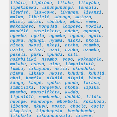
libáta
,
ligóródó
,
likaku
,
likayábo
,
lipekápeka
,
lipungupungu
,
lonsálá
,
liswésé
,
lisweswe
,
liyanga
,
liyanzi
,
malwa
,
likélélé
,
mbenga
,
mbínzó
,
mbisi
,
mbizo
,
mbólókó
,
mbwá
,
mémé
,
mokomboso
,
mongúsu
,
lompese
,
mokila
,
mondélé
,
moselekete
,
ndeke
,
ngando
,
ngémbo
,
ngolo
,
ngómbé
,
ngubú
,
ngúlu
,
ngúma
,
ngungi
,
nyama
,
nioka
,
nkóli
,
niaou
,
nkosi
,
nkoyi
,
ntaba
,
ntambo
,
nzálé
,
nzinzi
,
nzói
,
nzoku
,
nzombó
,
peseli
,
puku
,
mpúnda
,
sili
,
nsímbiliki
,
nsombo
,
soso
,
kokombele
,
makaku
,
nsósó
,
niáo
,
limpúlututú
,
fumba
,
likayábu
,
nsili
,
nkóndokó
,
niama
,
likáko
,
nkoso
,
kúkúrú
,
kúkúlú
,
nkoi
,
kaméla
,
díkálá
,
dígalá
,
kángú
,
kángá
,
kángé
,
mpúku
,
púnda
,
farása
,
simbiliki
,
longembú
,
nkóbá
,
lipiká
,
mpambo
,
monselékéta
,
kwódo
,
ligbólóló
,
mombemba
,
dádádá
,
lilúku
,
ndôngê
,
mondôngê
,
mbómbóli
,
kosákosá
,
libongo
,
nkusú
,
mpate
,
ebuele
,
esele
,
kimpiatu
,
kipekapeka
,
kombekombe
,
likokolo
,
likuanganzala
,
limeme
,