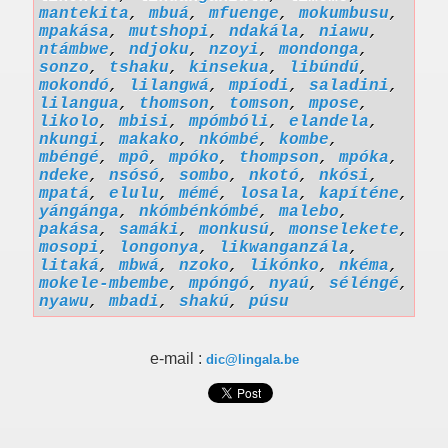
mantekita
,
mbuá
,
mfuenge
,
mokumbusu
,
mpakása
,
mutshopi
,
ndakála
,
niawu
,
ntámbwe
,
ndjoku
,
nzoyi
,
mondonga
,
sonzo
,
tshaku
,
kinsekua
,
libúndú
,
mokondó
,
lilangwá
,
mpíodi
,
saladini
,
lilangua
,
thomson
,
tomson
,
mpose
,
likolo
,
mbisi
,
mpómbóli
,
elandela
,
nkungi
,
makako
,
nkómbé
,
kombe
,
mbéngé
,
mpô
,
mpóko
,
thompson
,
mpóka
,
ndeke
,
nsósó
,
sombo
,
nkotó
,
nkósi
,
mpatá
,
elulu
,
mémé
,
losala
,
kapíténe
,
yángánga
,
nkómbénkómbé
,
malebo
,
pakása
,
samáki
,
monkusú
,
monselekete
,
mosopi
,
longonya
,
likwanganzála
,
litaká
,
mbwá
,
nzoko
,
likónko
,
nkéma
,
mokele-mbembe
,
mpóngó
,
nyaú
,
séléngé
,
nyawu
,
mbadi
,
shakú
,
púsu
e-mail :
dic@lingala.be