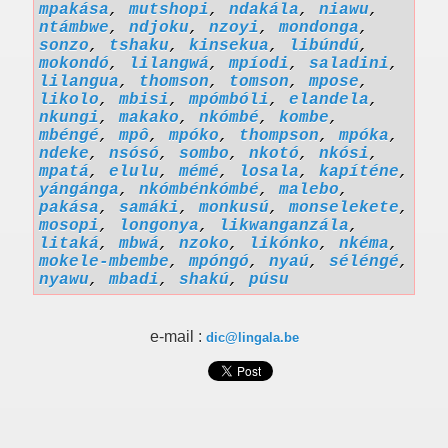
mpakása
,
mutshopi
,
ndakála
,
niawu
,
ntámbwe
,
ndjoku
,
nzoyi
,
mondonga
,
sonzo
,
tshaku
,
kinsekua
,
libúndú
,
mokondó
,
lilangwá
,
mpíodi
,
saladini
,
lilangua
,
thomson
,
tomson
,
mpose
,
likolo
,
mbisi
,
mpómbóli
,
elandela
,
nkungi
,
makako
,
nkómbé
,
kombe
,
mbéngé
,
mpô
,
mpóko
,
thompson
,
mpóka
,
ndeke
,
nsósó
,
sombo
,
nkotó
,
nkósi
,
mpatá
,
elulu
,
mémé
,
losala
,
kapíténe
,
yángánga
,
nkómbénkómbé
,
malebo
,
pakása
,
samáki
,
monkusú
,
monselekete
,
mosopi
,
longonya
,
likwanganzála
,
litaká
,
mbwá
,
nzoko
,
likónko
,
nkéma
,
mokele-mbembe
,
mpóngó
,
nyaú
,
séléngé
,
nyawu
,
mbadi
,
shakú
,
púsu
e-mail :
dic@lingala.be