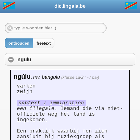
dic.lingala.be
onthouden
freetext
ngulu
ngúlu
,
mv.
bangulu
(klasse 1a/2 : - / ba-)
varken
zwijn
context :
immigration
een illegale
. Iemand die via niet-
officiele weg het land is
ingekomen.
Een praktijk waarbij men zich
aansluit bij muziekgroep als