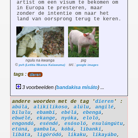
artist om een visum te bekomen om
in Europa te presteren, maar
zonder de intentie om naar het
land van oorsprong terug te keren.
ngulu na kwanga
pig
©
src :
pvh (Letitia Nkanza Kalawuma)
google images
tags :
dieren
3 voorbeelden (
bandakisa
mísáto
) ...
andere woorden met de tag '
dieren
' :
abúlá
,
alíkilíkoso
,
alúlu
,
angilé
,
bilulu
,
ebambi
,
ebélá
,
ebengá
,
ebwélé
,
ekange
,
nyóka
,
eloló
,
engondó
,
eséndé
,
esósoló
,
esulúngútu
,
etúná
,
gambala
,
kóbá
,
libanki
,
libáta
,
ligóródó
,
likaku
,
likayábo
,