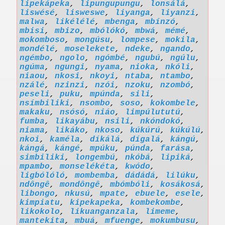
lipekápeka
,
lipungupungu
,
lonsálá
,
liswésé
,
lisweswe
,
liyanga
,
liyanzi
,
malwa
,
likélélé
,
mbenga
,
mbínzó
,
mbisi
,
mbizo
,
mbólókó
,
mbwá
,
mémé
,
mokomboso
,
mongúsu
,
lompese
,
mokila
,
mondélé
,
moselekete
,
ndeke
,
ngando
,
ngémbo
,
ngolo
,
ngómbé
,
ngubú
,
ngúlu
,
ngúma
,
ngungi
,
nyama
,
nioka
,
nkóli
,
niaou
,
nkosi
,
nkoyi
,
ntaba
,
ntambo
,
nzálé
,
nzinzi
,
nzói
,
nzoku
,
nzombó
,
peseli
,
puku
,
mpúnda
,
sili
,
nsímbiliki
,
nsombo
,
soso
,
kokombele
,
makaku
,
nsósó
,
niáo
,
limpúlututú
,
fumba
,
likayábu
,
nsili
,
nkóndokó
,
niama
,
likáko
,
nkoso
,
kúkúrú
,
kúkúlú
,
nkoi
,
kaméla
,
díkálá
,
dígalá
,
kángú
,
kángá
,
kángé
,
mpúku
,
púnda
,
farása
,
simbiliki
,
longembú
,
nkóbá
,
lipiká
,
mpambo
,
monselékéta
,
kwódo
,
ligbólóló
,
mombemba
,
dádádá
,
lilúku
,
ndôngê
,
mondôngê
,
mbómbóli
,
kosákosá
,
libongo
,
nkusú
,
mpate
,
ebuele
,
esele
,
kimpiatu
,
kipekapeka
,
kombekombe
,
likokolo
,
likuanganzala
,
limeme
,
mantekita
,
mbuá
,
mfuenge
,
mokumbusu
,