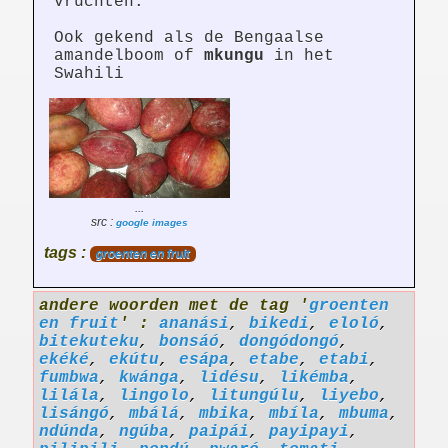
vruchten.
Ook gekend als de Bengaalse
amandelboom of
mkungu
in het
Swahili
...
src :
google images
tags :
groenten en fruit
andere woorden met de tag '
groenten
en fruit
' :
ananási
,
bikedi
,
eloló
,
bitekuteku
,
bonsáó
,
dongódongó
,
ekéké
,
ekútu
,
esápa
,
etabe
,
etabi
,
fumbwa
,
kwánga
,
lidésu
,
likémba
,
lilála
,
lingolo
,
litungúlu
,
liyebo
,
lisángó
,
mbálá
,
mbika
,
mbíla
,
mbuma
,
ndúnda
,
ngúba
,
paipái
,
payipayi
,