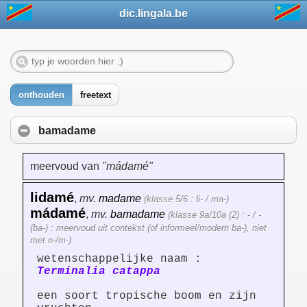
dic.lingala.be
onthouden
freetext
bamadame
meervoud van
"mádamé"
lidamé
,
mv.
madame
(klasse 5/6 : li- / ma-)
mádamé
,
mv.
bamadame
(klasse 9a/10a (2) : - / -
(ba-) : meervoud uit contekst (of informeel/modern ba-), niet
met n-/m-)
wetenschappelijke naam :
Terminalia catappa
een soort tropische boom en zijn