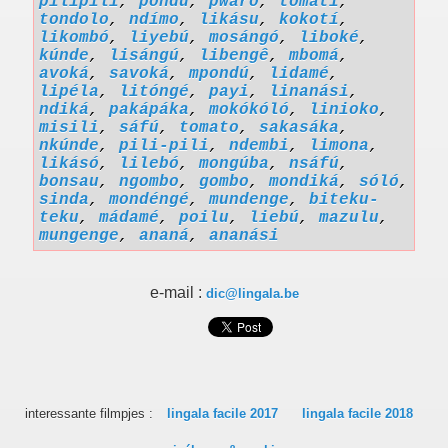
pilipili
,
pondú
,
pwaró
,
tomati
,
tondolo
,
ndímo
,
likásu
,
kokotí
,
likombó
,
liyebú
,
mosángó
,
liboké
,
kúnde
,
lisángú
,
libengê
,
mbomá
,
avoká
,
savoká
,
mpondú
,
lidamé
,
lipéla
,
litóngé
,
payi
,
linanási
,
ndiká
,
pakápáka
,
mokókóló
,
linioko
,
misili
,
sáfú
,
tomato
,
sakasáka
,
nkúnde
,
pili-pili
,
ndembi
,
limona
,
likásó
,
lilebó
,
mongúba
,
nsáfú
,
bonsau
,
ngombo
,
gombo
,
mondiká
,
sóló
,
sinda
,
mondéngé
,
mundenge
,
biteku-
teku
,
mádamé
,
poilu
,
liebú
,
mazulu
,
mungenge
,
ananá
,
ananási
e-mail :
dic@lingala.be
interessante filmpjes :
lingala facile 2017
lingala facile 2018