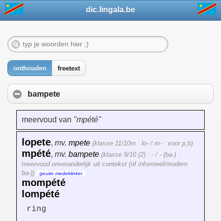
dic.lingala.be
onthouden
freetext
bampete
meervoud van
"mpété"
lopete
,
mv.
mpete
(klasse 11/10m : lo- / m- : voor p,b)
mpété
,
mv.
bampete
(klasse 9/10 (2) : - / - (ba-) :
meervoud onveranderlijk uit contekst (of informeel/modern
ba-))
geuite medeklinker
mompété
lompété
ring