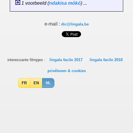
1 voorbeeld (
ndakisa
mókó
) ...
e-mail :
dic@lingala.be
interessante filmpjes :
lingala facile 2017
lingala facile 2018
privéleven & cookies
FR
EN
NL