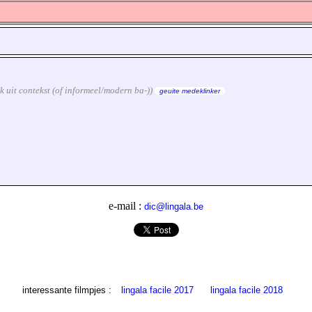
ijk uit contekst (of informeel/modern ba-))
geuite medeklinker
e-mail :
dic@lingala.be
interessante filmpjes :
lingala facile 2017
lingala facile 2018