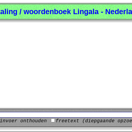
taling / woordenboek Lingala - Nederl
invoer onthouden
freetext (diepgaande opzo