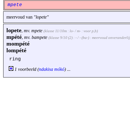
mpete
meervoud van
"lopete"
lopete
,
mv.
mpete
(klasse 11/10m : lo- / m- : voor p,b)
mpété
,
mv.
bampete
(klasse 9/10 (2) : - / - (ba-) : meervoud onveranderl
mompété
lompété
ring
1 voorbeeld (
ndakisa
mókó
) ...