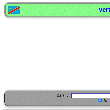
ver
Zin :
de 