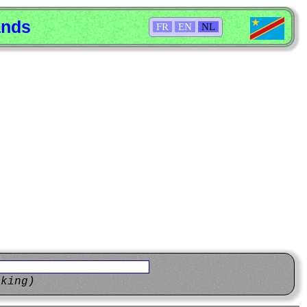
ands
FR
EN
NL
eking)