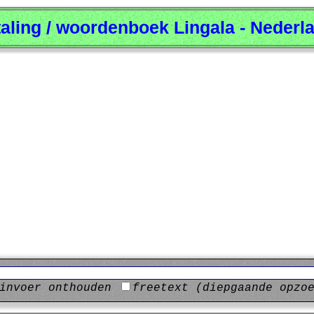
taling / woordenboek Lingala - Nederl
invoer onthouden
freetext (diepgaande opzo