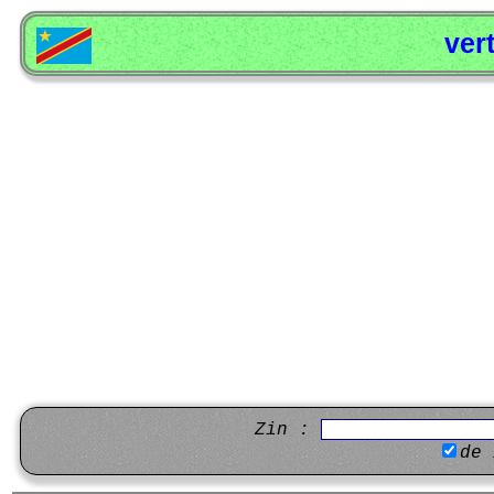
ver
Zin :
de 