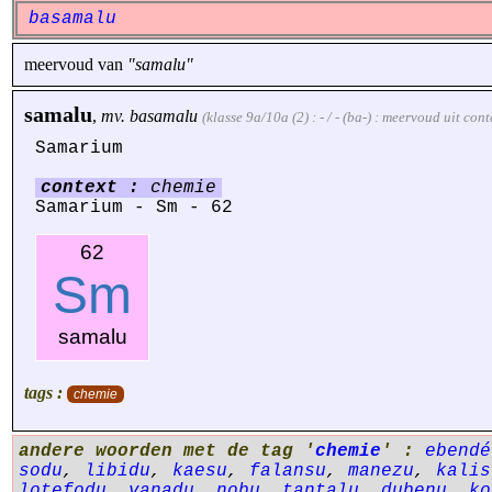
basamalu
meervoud van
"samalu"
samalu
,
mv.
basamalu
(klasse 9a/10a (2) : - / - (ba-) : meervoud uit con
Samarium
context :
chemie
Samarium - Sm - 62
62
Sm
samalu
tags :
chemie
andere woorden met de tag '
chemie
' :
ebendé
sodu
,
libidu
,
kaesu
,
falansu
,
manezu
,
kalis
lotefodu
,
vanadu
,
nobu
,
tantalu
,
dubenu
,
ko