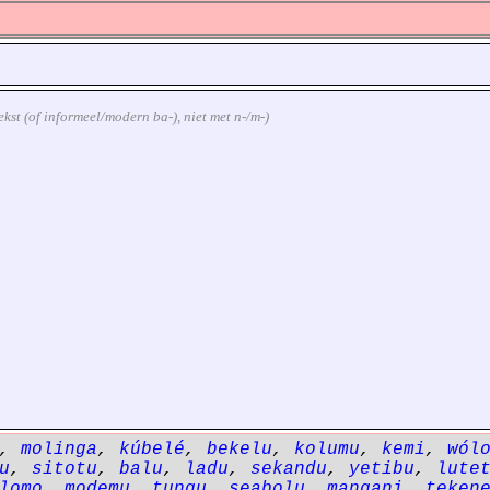
tekst (of informeel/modern ba-), niet met n-/m-)
,
molinga
,
kúbelé
,
bekelu
,
kolumu
,
kemi
,
wól
u
,
sitotu
,
balu
,
ladu
,
sekandu
,
yetibu
,
lute
lomo
,
modemu
,
tungu
,
seabolu
,
mangani
,
teken