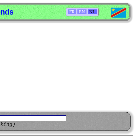
ands
FR
EN
NL
eking)