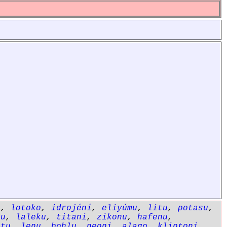
o
,
lotoko
,
idrojéní
,
eliyúmu
,
litu
,
potasu
,
tu
,
laleku
,
titani
,
zikonu
,
hafenu
,
etu
,
lenu
,
bohlu
,
neoni
,
alago
,
kliptoni
,