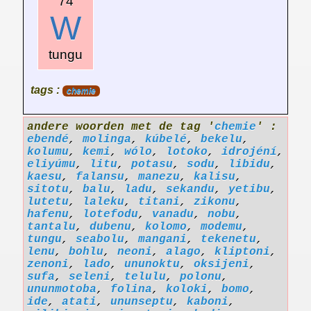
74
W
tungu
tags :
chemie
andere woorden met de tag '
chemie
' :
ebendé
,
molinga
,
kúbelé
,
bekelu
,
kolumu
,
kemi
,
wólo
,
lotoko
,
idrojéní
,
eliyúmu
,
litu
,
potasu
,
sodu
,
libidu
,
kaesu
,
falansu
,
manezu
,
kalisu
,
sitotu
,
balu
,
ladu
,
sekandu
,
yetibu
,
lutetu
,
laleku
,
titani
,
zikonu
,
hafenu
,
lotefodu
,
vanadu
,
nobu
,
tantalu
,
dubenu
,
kolomo
,
modemu
,
tungu
,
seabolu
,
mangani
,
tekenetu
,
lenu
,
bohlu
,
neoni
,
alago
,
kliptoni
,
zenoni
,
lado
,
ununoktu
,
oksijeni
,
sufa
,
seleni
,
telulu
,
polonu
,
ununmotoba
,
folina
,
koloki
,
bomo
,
ide
,
atati
,
ununseptu
,
kaboni
,