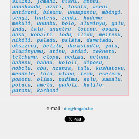
siliki
,
jemani
,
etani
,
mbodi
,
ununkwadu
,
azoti
,
fosofo
,
aseni
,
antimoni
,
bisemu
,
unumpentu
,
mbéngi
,
séngi
,
luntenu
,
zénki
,
kademu
,
mekuli
,
ununbu
,
bolo
,
aluminyu
,
galu
,
indu
,
talu
,
ununtru
,
lotenu
,
osumu
,
hasu
,
kobalti
,
lodu
,
ilidu
,
meitenu
,
nikéli
,
paladu
,
paláta
,
dametadu
,
oksizeni
,
belilu
,
darmstadtu
,
yatu
,
aluminyumu
,
atinu
,
atómi
,
teknetu
,
telebumu
,
elopa
,
nedimu
,
netunu
,
hahenu
,
hahnu
,
kololi
,
diposu
,
nobelu
,
ebu
,
nzanza
,
tulu
,
kushatovu
,
mendele
,
tolu
,
ulanu
,
femu
,
eselemu
,
pometu
,
olimu
,
padimu
,
selu
,
samalu
,
potatu
,
amelu
,
gadoli
,
kalifo
,
putonu
,
karboni
e-mail :
dic@lingala.be