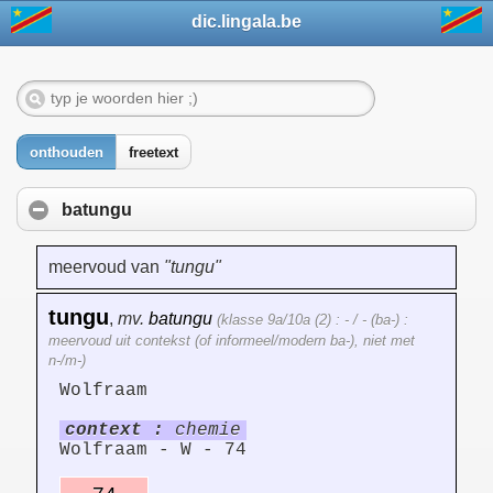
dic.lingala.be
onthouden
freetext
batungu
meervoud van
"tungu"
tungu
,
mv.
batungu
(klasse 9a/10a (2) : - / - (ba-) :
meervoud uit contekst (of informeel/modern ba-), niet met
n-/m-)
Wolfraam
context :
chemie
Wolfraam - W - 74