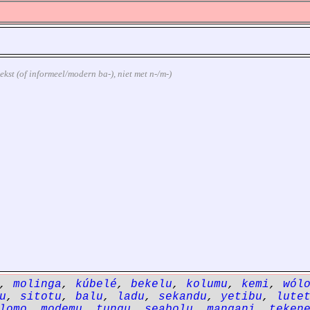
ntekst (of informeel/modern ba-), niet met n-/m-)
,
molinga
,
kúbelé
,
bekelu
,
kolumu
,
kemi
,
wól
u
,
sitotu
,
balu
,
ladu
,
sekandu
,
yetibu
,
lute
lomo
,
modemu
,
tungu
,
seabolu
,
mangani
,
teken