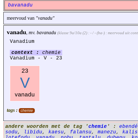
bavanadu
meervoud van
"vanadu"
vanadu
,
mv.
bavanadu
(klasse 9a/10a (2) : - / - (ba-) : meervoud uit co
Vanadium
context :
chemie
Vanadium - V - 23
23
V
vanadu
tags :
chemie
andere woorden met de tag '
chemie
' :
ebendé
sodu
,
libidu
,
kaesu
,
falansu
,
manezu
,
kalis
lotefodu
,
vanadu
,
nobu
,
tantalu
,
dubenu
,
ko