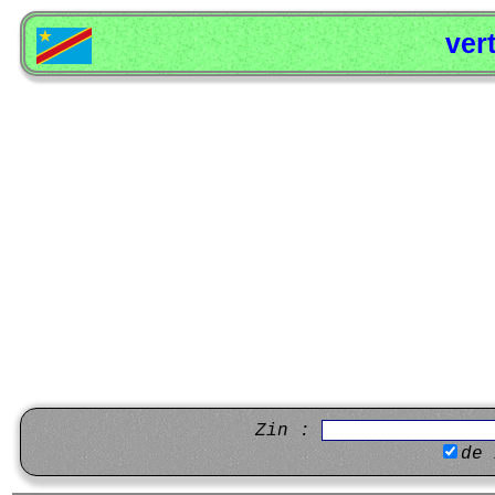
ver
Zin :
de 