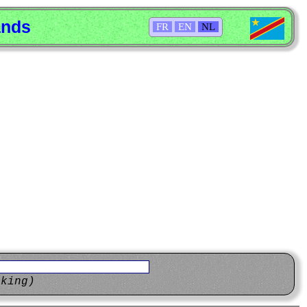
ands
FR
EN
NL
eking)