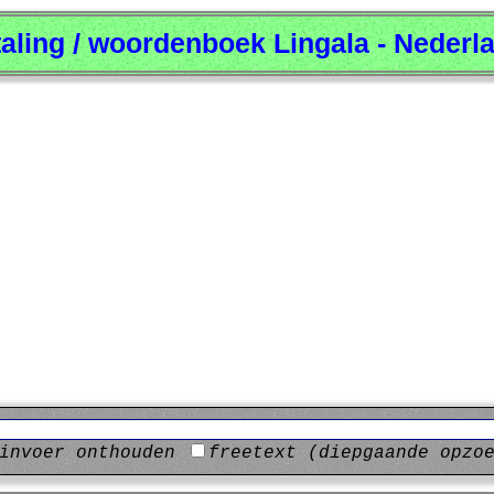
taling / woordenboek Lingala - Nederl
invoer onthouden
freetext (diepgaande opzo