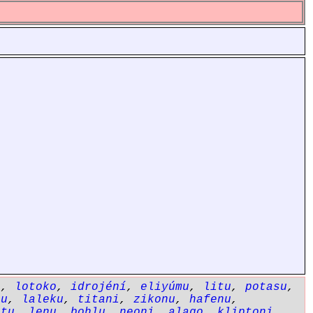
o
,
lotoko
,
idrojéní
,
eliyúmu
,
litu
,
potasu
,
tu
,
laleku
,
titani
,
zikonu
,
hafenu
,
etu
,
lenu
,
bohlu
,
neoni
,
alago
,
kliptoni
,