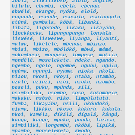
abúlá
,
alíkilíkoso
,
alúlu
,
angilé
,
bilulu
,
ebambi
,
ebélá
,
ebengá
,
ebwélé
,
ekange
,
nyóka
,
eloló
,
engondó
,
eséndé
,
esósoló
,
esulúngútu
,
etúná
,
gambala
,
kóbá
,
libanki
,
libáta
,
ligóródó
,
likaku
,
likayábo
,
lipekápeka
,
lipungupungu
,
lonsálá
,
liswésé
,
lisweswe
,
liyanga
,
liyanzi
,
malwa
,
likélélé
,
mbenga
,
mbínzó
,
mbisi
,
mbizo
,
mbólókó
,
mbwá
,
mémé
,
mokomboso
,
mongúsu
,
lompese
,
mokila
,
mondélé
,
moselekete
,
ndeke
,
ngando
,
ngémbo
,
ngolo
,
ngómbé
,
ngubú
,
ngúlu
,
ngúma
,
ngungi
,
nyama
,
nioka
,
nkóli
,
niaou
,
nkosi
,
nkoyi
,
ntaba
,
ntambo
,
nzálé
,
nzinzi
,
nzói
,
nzoku
,
nzombó
,
peseli
,
puku
,
mpúnda
,
sili
,
nsímbiliki
,
nsombo
,
soso
,
kokombele
,
makaku
,
nsósó
,
niáo
,
limpúlututú
,
fumba
,
likayábu
,
nsili
,
nkóndokó
,
niama
,
likáko
,
nkoso
,
kúkúrú
,
kúkúlú
,
nkoi
,
kaméla
,
díkálá
,
dígalá
,
kángú
,
kángá
,
kángé
,
mpúku
,
púnda
,
farása
,
simbiliki
,
longembú
,
nkóbá
,
lipiká
,
mpambo
,
monselékéta
,
kwódo
,