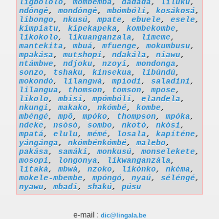
ligbólóló
,
mombemba
,
dádádá
,
lilúku
,
ndôngê
,
mondôngê
,
mbómbóli
,
kosákosá
,
libongo
,
nkusú
,
mpate
,
ebuele
,
esele
,
kimpiatu
,
kipekapeka
,
kombekombe
,
likokolo
,
likuanganzala
,
limeme
,
mantekita
,
mbuá
,
mfuenge
,
mokumbusu
,
mpakása
,
mutshopi
,
ndakála
,
niawu
,
ntámbwe
,
ndjoku
,
nzoyi
,
mondonga
,
sonzo
,
tshaku
,
kinsekua
,
libúndú
,
mokondó
,
lilangwá
,
mpíodi
,
saladini
,
lilangua
,
thomson
,
tomson
,
mpose
,
likolo
,
mbisi
,
mpómbóli
,
elandela
,
nkungi
,
makako
,
nkómbé
,
kombe
,
mbéngé
,
mpô
,
mpóko
,
thompson
,
mpóka
,
ndeke
,
nsósó
,
sombo
,
nkotó
,
nkósi
,
mpatá
,
elulu
,
mémé
,
losala
,
kapíténe
,
yángánga
,
nkómbénkómbé
,
malebo
,
pakása
,
samáki
,
monkusú
,
monselekete
,
mosopi
,
longonya
,
likwanganzála
,
litaká
,
mbwá
,
nzoko
,
likónko
,
nkéma
,
mokele-mbembe
,
mpóngó
,
nyaú
,
séléngé
,
nyawu
,
mbadi
,
shakú
,
púsu
e-mail :
dic@lingala.be