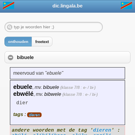
dic.lingala.be
onthouden
freetext
bibuele
meervoud van
"ebuele"
ebuele
,
mv.
bibuele
(klasse 7/8 : e- / bi-)
ebwélé
,
mv.
bibwele
(klasse 7/8 : e- / bi-)
dier
tags :
dieren
andere woorden met de tag '
dieren
' :