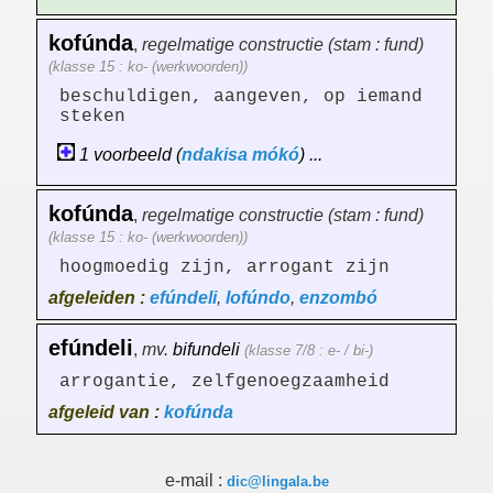
kofúnda
,
regelmatige constructie (stam : fund)
(klasse 15 : ko- (werkwoorden))
beschuldigen, aangeven, op iemand
steken
1 voorbeeld (
ndakisa
mókó
) ...
kofúnda
,
regelmatige constructie (stam : fund)
(klasse 15 : ko- (werkwoorden))
hoogmoedig zijn, arrogant zijn
afgeleiden :
efúndeli
,
lofúndo
,
enzombó
efúndeli
,
mv.
bifundeli
(klasse 7/8 : e- / bi-)
arrogantie, zelfgenoegzaamheid
afgeleid van :
kofúnda
e-mail :
dic@lingala.be