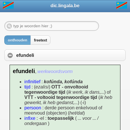
dic.lingala.be
onthouden
freetext
efundeli
efundeli
,
werkwoordsvorm
infinitief
:
kofúnda, kofúnda
tijd
: (
ezalisi
)
OTT - onvoltooid
tegenwoordige tijd
(
ik werk, ik dans,...
) of
VTT - voltooid tegenwoordige tijd
(
ik heb
gewerkt, ik heb gedanst,...
) (-i)
persoon
: derde persoon enkelvoud of
meervoud (objecten) (
het/dat
)
infixe
: -el :
toepasselijk
(
... voor ... /
ondergaan
)