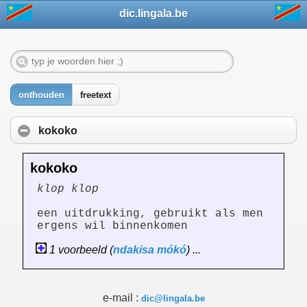
dic.lingala.be
onthouden
freetext
kokoko
kokoko
klop klop
een uitdrukking, gebruikt als men
ergens wil binnenkomen
1 voorbeeld (
ndakisa
mókó
) ...
e-mail :
dic@lingala.be