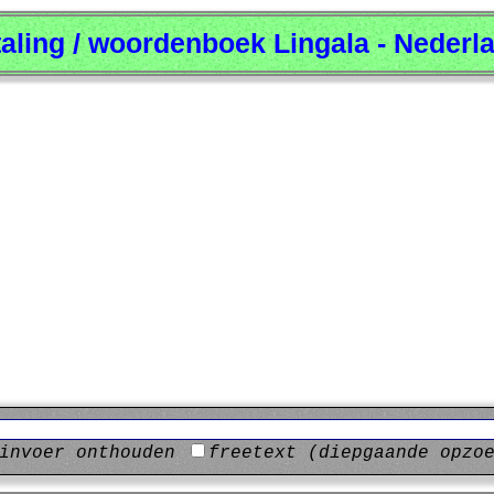
taling / woordenboek Lingala - Nederl
invoer onthouden
freetext (diepgaande opzo