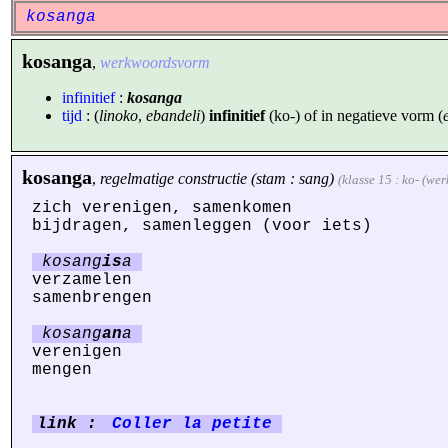
kosanga
kosanga
,
werkwoordsvorm
infinitief
:
kosanga
tijd
: (
linoko
,
ebandeli
)
infinitief
(ko-) of in negatieve vorm (
kosanga
,
regelmatige constructie (stam : sang)
(klasse 15 : ko- (we
zich verenigen, samenkomen
bijdragen, samenleggen (voor iets)
kosang
is
a
verzamelen
samenbrengen
kosang
an
a
verenigen
mengen
link :
Coller la petite