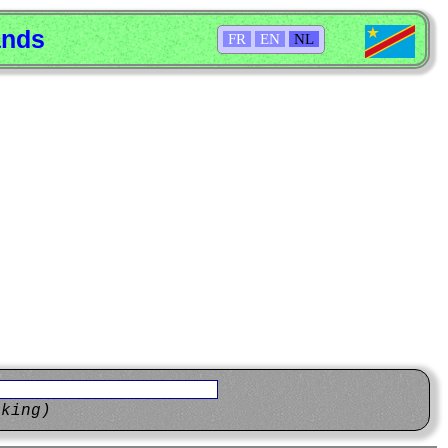
ands
FR
EN
NL
eking)