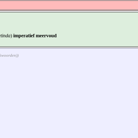
etinda
)
imperatief meervoud
rkwoorden))