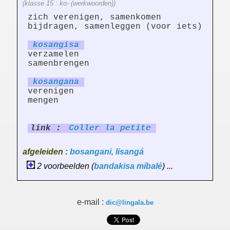
(klasse 15 : ko- (werkwoorden))
zich verenigen, samenkomen
bijdragen, samenleggen (voor iets)
kosang
is
a
verzamelen
samenbrengen
kosang
an
a
verenigen
mengen
link :
Coller la petite
afgeleiden :
bosangani
,
lisangá
2 voorbeelden (
bandakisa
míbalé
) ...
e-mail :
dic@lingala.be