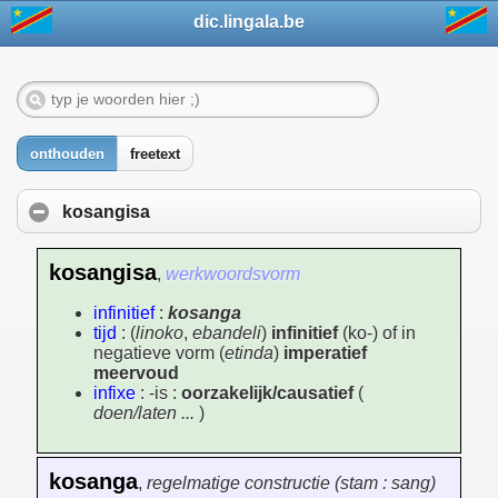
dic.lingala.be
onthouden
freetext
kosangisa
kosangisa
,
werkwoordsvorm
infinitief
:
kosanga
tijd
: (
linoko
,
ebandeli
)
infinitief
(ko-) of in
negatieve vorm (
etinda
)
imperatief
meervoud
infixe
: -is :
oorzakelijk/causatief
(
doen/laten ...
)
kosanga
,
regelmatige constructie (stam : sang)