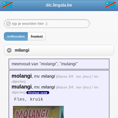
dic.lingala.be
onthouden
freetext
milangi
meervoud van
"molangi", "mulangi"
molangi
,
mv.
milangi
(klasse 3/4 : mo- (mu-) / mi- :
objecten)
mulangi
,
mv.
milangi
(klasse 3/4 : mo- (mu-) / mi- :
objecten)
Kinshasa versie
Fles, kruik