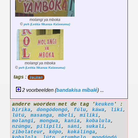
molangi ya mboka
©
pvh (Letitia Nkanza Kalawuma)
molangi ya mboka
©
pvh (Letitia Nkanza Kalawuma)
tags :
keuken
2 voorbeelden (
bandakisa
míbalé
) ...
andere woorden met de tag '
keuken
' :
biríka
,
dongódongó
,
fúlu
,
káwa
,
liki
,
lútú
,
masanga
,
mbelí
,
míliki
,
molangi
,
mongwa
,
kania
,
kobalula
,
nzúngu
,
pilipili
,
sáni
,
sukali
,
zibolateur
,
kópo
,
kokálinga
,
kobalola
,
lúto
,
etumbelo
,
mondóndó
,