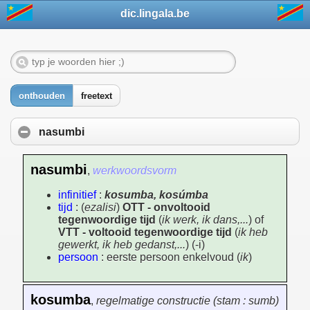
dic.lingala.be
onthouden
freetext
nasumbi
nasumbi
,
werkwoordsvorm
infinitief
:
kosumba, kosúmba
tijd
: (
ezalisi
)
OTT - onvoltooid
tegenwoordige tijd
(
ik werk, ik dans,...
) of
VTT - voltooid tegenwoordige tijd
(
ik heb
gewerkt, ik heb gedanst,...
) (-i)
persoon
: eerste persoon enkelvoud (
ik
)
kosumba
,
regelmatige constructie (stam : sumb)