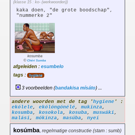
(klasse 15 : ko- (werkwoorden))
kaka doen, "de grote boodschap",
"nummerke 2"
kosumba
©
Chéri Samba
afgeleiden :
esumbelo
tags :
hygiene
3 voorbeelden (
bandakisa
mísáto
) ...
andere woorden met de tag '
hygiene
' :
ekólele
,
ekólóngónélé
,
mukinza
,
kosumba
,
kosokola
,
kosuba
,
muswáki
,
malási
,
mókínza
,
masúba
,
nyeí
kosúmba
,
regelmatige constructie (stam : sumb)