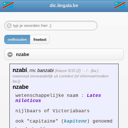
dic.lingala.be
onthouden
freetext
nzabe
nzabí
,
mv.
banzabi
(klasse 9/10 (2) : - / - (ba-) :
meervoud onveranderlijk uit contekst (of informeel/modern
ba-))
nzabe
wetenschappelijke naam :
Lates
niloticus
nijlbaars of Victoriabaars
ook "capitaine" (
kapitene
) genoemd