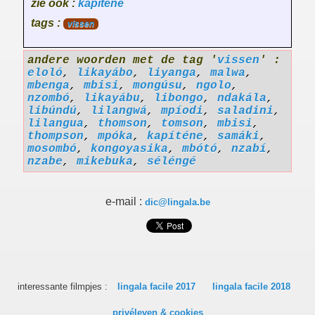
zie ook :
kapíténe
tags :
vissen
andere woorden met de tag '
vissen
' :
eloló
,
likayábo
,
liyanga
,
malwa
,
mbenga
,
mbisi
,
mongúsu
,
ngolo
,
nzombó
,
likayábu
,
libongo
,
ndakála
,
libúndú
,
lilangwá
,
mpíodi
,
saladini
,
lilangua
,
thomson
,
tomson
,
mbisi
,
thompson
,
mpóka
,
kapíténe
,
samáki
,
mosombó
,
kongoyasika
,
mbótó
,
nzabí
,
nzabe
,
mikebuka
,
séléngé
e-mail :
dic@lingala.be
interessante filmpjes :
lingala facile 2017
lingala facile 2018
privéleven & cookies