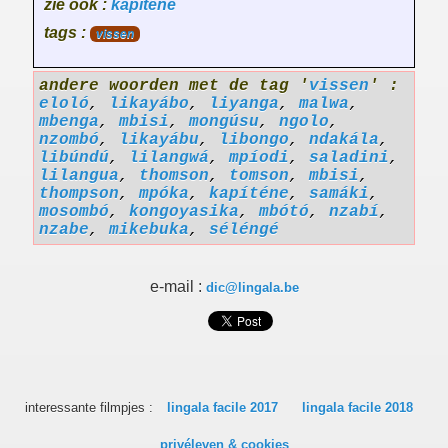
zie ook :
kapíténe
tags :
vissen
andere woorden met de tag '
vissen
' :
eloló
,
likayábo
,
liyanga
,
malwa
,
mbenga
,
mbisi
,
mongúsu
,
ngolo
,
nzombó
,
likayábu
,
libongo
,
ndakála
,
libúndú
,
lilangwá
,
mpíodi
,
saladini
,
lilangua
,
thomson
,
tomson
,
mbisi
,
thompson
,
mpóka
,
kapíténe
,
samáki
,
mosombó
,
kongoyasika
,
mbótó
,
nzabí
,
nzabe
,
mikebuka
,
séléngé
e-mail :
dic@lingala.be
interessante filmpjes :
lingala facile 2017
lingala facile 2018
privéleven & cookies