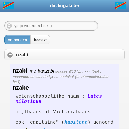
dic.lingala.be
onthouden
freetext
nzabi
nzabí
,
mv.
banzabi
(klasse 9/10 (2) : - / - (ba-) :
meervoud onveranderlijk uit contekst (of informeel/modern
ba-))
nzabe
wetenschappelijke naam :
Lates
niloticus
nijlbaars of Victoriabaars
ook "capitaine" (
kapitene
) genoemd