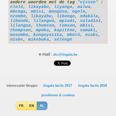
andere woorden met de tag '
vissen
' :
eloló
,
likayábo
,
liyanga
,
malwa
,
mbenga
,
mbisi
,
mongúsu
,
ngolo
,
nzombó
,
likayábu
,
libongo
,
ndakála
,
libúndú
,
lilangwá
,
mpíodi
,
saladini
,
lilangua
,
thomson
,
tomson
,
mbisi
,
thompson
,
mpóka
,
kapíténe
,
samáki
,
mosombó
,
kongoyasika
,
mbótó
,
nzabí
,
nzabe
,
mikebuka
,
séléngé
e-mail :
dic@lingala.be
interessante filmpjes :
lingala facile 2017
lingala facile 2018
privéleven & cookies
FR
EN
NL