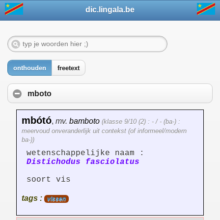
dic.lingala.be
onthouden
freetext
mboto
mbótó
,
mv.
bamboto
(klasse 9/10 (2) : - / - (ba-) :
meervoud onveranderlijk uit contekst (of informeel/modern
ba-))
wetenschappelijke naam :
Distichodus fasciolatus
soort vis
tags :
vissen