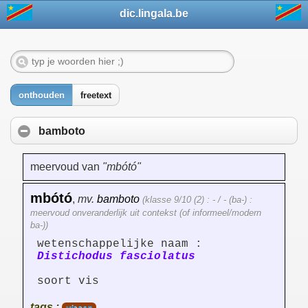
dic.lingala.be
onthouden
freetext
bamboto
meervoud van
"mbótó"
mbótó
,
mv.
bamboto
(klasse 9/10 (2) : - / - (ba-) :
meervoud onveranderlijk uit contekst (of informeel/modern
ba-))
wetenschappelijke naam :
Distichodus fasciolatus
soort vis
tags :