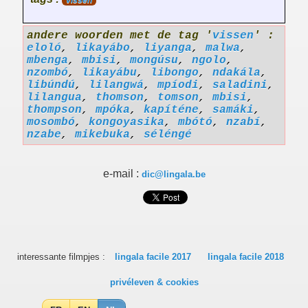
vissen
andere woorden met de tag '
vissen
' :
eloló
,
likayábo
,
liyanga
,
malwa
,
mbenga
,
mbisi
,
mongúsu
,
ngolo
,
nzombó
,
likayábu
,
libongo
,
ndakála
,
libúndú
,
lilangwá
,
mpíodi
,
saladini
,
lilangua
,
thomson
,
tomson
,
mbisi
,
thompson
,
mpóka
,
kapíténe
,
samáki
,
mosombó
,
kongoyasika
,
mbótó
,
nzabí
,
nzabe
,
mikebuka
,
séléngé
e-mail :
dic@lingala.be
interessante filmpjes :
lingala facile 2017
lingala facile 2018
privéleven & cookies