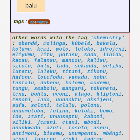
balu
tags :
chemistry
other words with the tag '
chemistry
'
:
ebendé
,
molinga
,
kúbelé
,
bekelu
,
kolumu
,
kemi
,
wólo
,
lotoko
,
idrojéní
,
eliyúmu
,
litu
,
potasu
,
sodu
,
libidu
,
kaesu
,
falansu
,
manezu
,
kalisu
,
sitotu
,
balu
,
ladu
,
sekandu
,
yetibu
,
lutetu
,
laleku
,
titani
,
zikonu
,
hafenu
,
lotefodu
,
vanadu
,
nobu
,
tantalu
,
dubenu
,
kolomo
,
modemu
,
tungu
,
seabolu
,
mangani
,
tekenetu
,
lenu
,
bohlu
,
neoni
,
alago
,
kliptoni
,
zenoni
,
lado
,
ununoktu
,
oksijeni
,
sufa
,
seleni
,
telulu
,
polonu
,
ununmotoba
,
folina
,
koloki
,
bomo
,
ide
,
atati
,
ununseptu
,
kaboni
,
siliki
,
jemani
,
etani
,
mbodi
,
ununkwadu
,
azoti
,
fosofo
,
aseni
,
antimoni
,
bisemu
,
unumpentu
,
mbéngi
,
séngi
,
luntenu
,
zénki
,
kademu
,