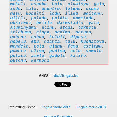
mekuli
,
ununbu
,
bolo
,
aluminyu
,
galu
,
indu
,
talu
,
ununtru
,
lotenu
,
osumu
,
hasu
,
kobalti
,
lodu
,
ilidu
,
meitenu
,
nikéli
,
paladu
,
paláta
,
dametadu
,
oksizeni
,
belilu
,
darmstadtu
,
yatu
,
aluminyumu
,
atinu
,
atómi
,
teknetu
,
telebumu
,
elopa
,
nedimu
,
netunu
,
hahenu
,
hahnu
,
kololi
,
diposu
,
nobelu
,
ebu
,
nzanza
,
tulu
,
kushatovu
,
mendele
,
tolu
,
ulanu
,
femu
,
eselemu
,
pometu
,
olimu
,
padimu
,
selu
,
samalu
,
potatu
,
amelu
,
gadoli
,
kalifo
,
putonu
,
karboni
e-mail :
dic@lingala.be
interesting videos :
lingala facile 2017
lingala facile 2018
privacy & cookies