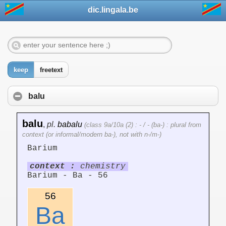
dic.lingala.be
keep
freetext
balu
balu
,
pl.
babalu
(class 9a/10a (2) : - / - (ba-) : plural from
context (or informal/modern ba-), not with n-/m-)
Barium
context :
chemistry
Barium - Ba - 56
56
Ba